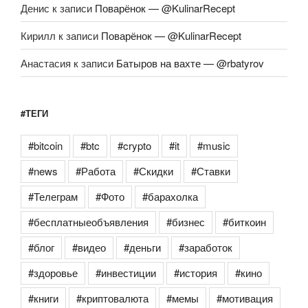
Денис
к записи
Поварёнок — @KulinarRecept
Кирилл
к записи
Поварёнок — @KulinarRecept
Анастасия
к записи
Батыров на вахте — @rbatyrov
#ТЕГИ
#bitcoin
#btc
#crypto
#it
#music
#news
#Работа
#Скидки
#Ставки
#Телеграм
#Фото
#барахолка
#бесплатныеобъявления
#бизнес
#биткоин
#блог
#видео
#деньги
#заработок
#здоровье
#инвестиции
#история
#кино
#книги
#криптовалюта
#мемы
#мотивация