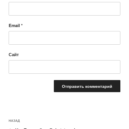
Email
*
Сайт
Навигация
Предыдущая
НАЗАД
по
запись: