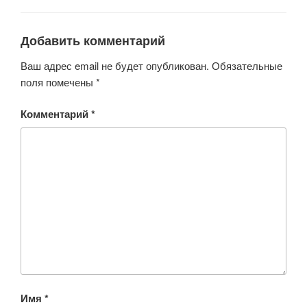
o
p
ss
k
ni
Добавить комментарий
ki
Ваш адрес email не будет опубликован.
Обязательные
поля помечены
*
Комментарий
*
Имя
*