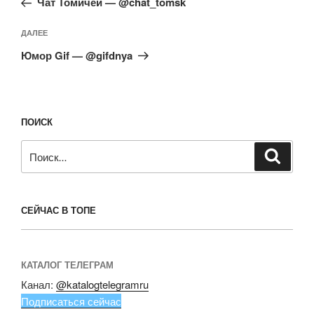
записям
Чат Томичей — @chat_tomsk
Следующая
ДАЛЕЕ
запись
Юмор Gif — @gifdnya
ПОИСК
Искать:
Поиск
СЕЙЧАС В ТОПЕ
КАТАЛОГ ТЕЛЕГРАМ
Канал:
@katalogtelegramru
Подписаться сейчас