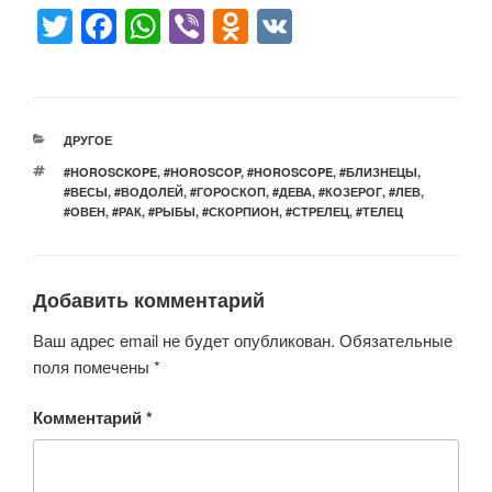
T
F
W
Vi
O
V
wi
a
h
b
d
K
tt
c
at
er
n
er
e
s
o
РУБРИКИ
ДРУГОЕ
b
A
kl
МЕТКИ
#HOROSCKOPE
,
#HOROSCOP
,
#HOROSCOPE
,
#БЛИЗНЕЦЫ
,
o
p
a
#ВЕСЫ
,
#ВОДОЛЕЙ
,
#ГОРОСКОП
,
#ДЕВА
,
#КОЗЕРОГ
,
#ЛЕВ
,
#ОВЕН
,
#РАК
,
#РЫБЫ
,
#СКОРПИОН
,
#СТРЕЛЕЦ
,
#ТЕЛЕЦ
o
p
ss
k
ni
ki
Добавить комментарий
Ваш адрес email не будет опубликован.
Обязательные
поля помечены
*
Комментарий
*