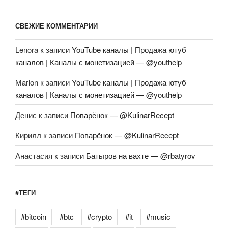
СВЕЖИЕ КОММЕНТАРИИ
Lenora
к записи
YouTube каналы | Продажа ютуб
каналов | Каналы с монетизацией — @youthelp
Marlon
к записи
YouTube каналы | Продажа ютуб
каналов | Каналы с монетизацией — @youthelp
Денис
к записи
Поварёнок — @KulinarRecept
Кирилл
к записи
Поварёнок — @KulinarRecept
Анастасия
к записи
Батыров на вахте — @rbatyrov
#ТЕГИ
#bitcoin
#btc
#crypto
#it
#music