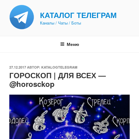
Перейти
к
КАТАЛОГ ТЕЛЕГРАМ
содержимому
Каналы / Чаты / Боты
Меню
ОПУБЛИКОВАНО
27.12.2017
АВТОР:
KATALOGTELEGRAM
ГОРОСКОП | ДЛЯ ВСЕХ —
@horosckop