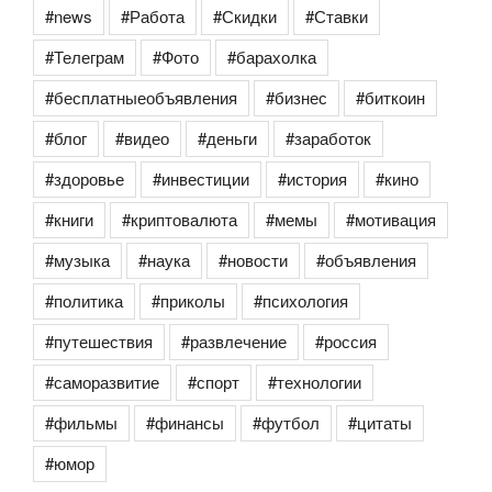
#news
#Работа
#Скидки
#Ставки
#Телеграм
#Фото
#барахолка
#бесплатныеобъявления
#бизнес
#биткоин
#блог
#видео
#деньги
#заработок
#здоровье
#инвестиции
#история
#кино
#книги
#криптовалюта
#мемы
#мотивация
#музыка
#наука
#новости
#объявления
#политика
#приколы
#психология
#путешествия
#развлечение
#россия
#саморазвитие
#спорт
#технологии
#фильмы
#финансы
#футбол
#цитаты
#юмор