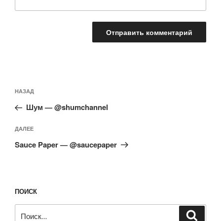
Навигация
Предыдущая
НАЗАД
по
запись:
записям
Шум — @shumchannel
Следующая
ДАЛЕЕ
запись
Sauce Paper — @saucepaper
ПОИСК
Искать:
Поиск