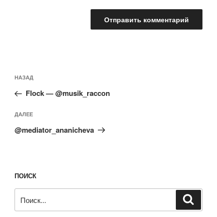
Навигация
Предыдущая
НАЗАД
по
запись:
записям
Flock — @musik_raccon
Следующая
ДАЛЕЕ
запись
@mediator_ananicheva
ПОИСК
Искать:
Поиск