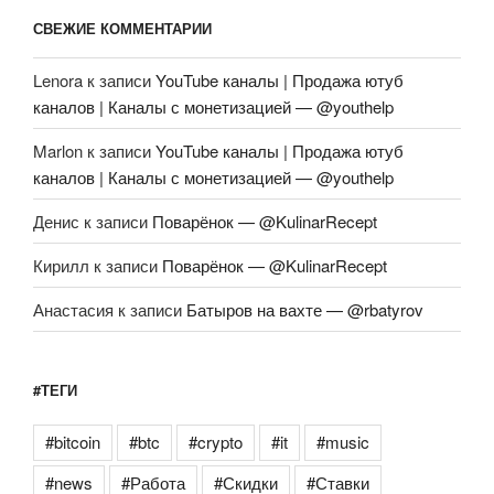
СВЕЖИЕ КОММЕНТАРИИ
Lenora
к записи
YouTube каналы | Продажа ютуб
каналов | Каналы с монетизацией — @youthelp
Marlon
к записи
YouTube каналы | Продажа ютуб
каналов | Каналы с монетизацией — @youthelp
Денис
к записи
Поварёнок — @KulinarRecept
Кирилл
к записи
Поварёнок — @KulinarRecept
Анастасия
к записи
Батыров на вахте — @rbatyrov
#ТЕГИ
#bitcoin
#btc
#crypto
#it
#music
#news
#Работа
#Скидки
#Ставки