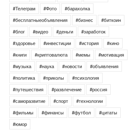
#Телеграм
#Фото
#барахолка
#бесплатныеобъявления
#бизнес
#биткоин
#блог
#видео
#деньги
#заработок
#здоровье
#инвестиции
#история
#кино
#книги
#криптовалюта
#мемы
#мотивация
#музыка
#наука
#новости
#объявления
#политика
#приколы
#психология
#путешествия
#развлечение
#россия
#саморазвитие
#спорт
#технологии
#фильмы
#финансы
#футбол
#цитаты
#юмор