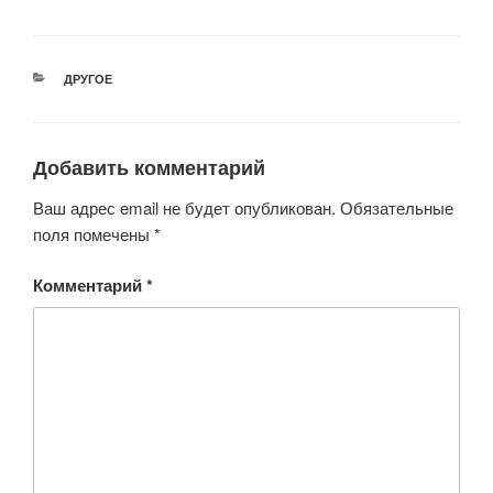
wi
a
h
b
d
K
tt
c
at
er
n
er
e
s
o
РУБРИКИ
ДРУГОЕ
b
A
kl
o
p
a
o
p
ss
Добавить комментарий
k
ni
Ваш адрес email не будет опубликован.
Обязательные
ki
поля помечены
*
Комментарий
*