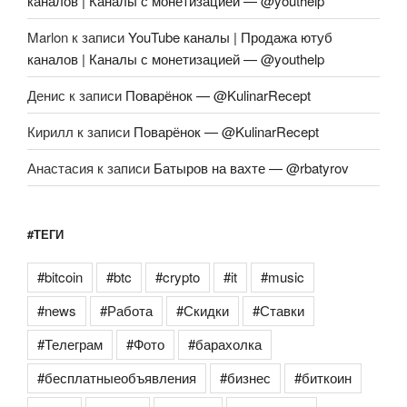
каналов | Каналы с монетизацией — @youthelp
Marlon
к записи
YouTube каналы | Продажа ютуб
каналов | Каналы с монетизацией — @youthelp
Денис
к записи
Поварёнок — @KulinarRecept
Кирилл
к записи
Поварёнок — @KulinarRecept
Анастасия
к записи
Батыров на вахте — @rbatyrov
#ТЕГИ
#bitcoin
#btc
#crypto
#it
#music
#news
#Работа
#Скидки
#Ставки
#Телеграм
#Фото
#барахолка
#бесплатныеобъявления
#бизнес
#биткоин