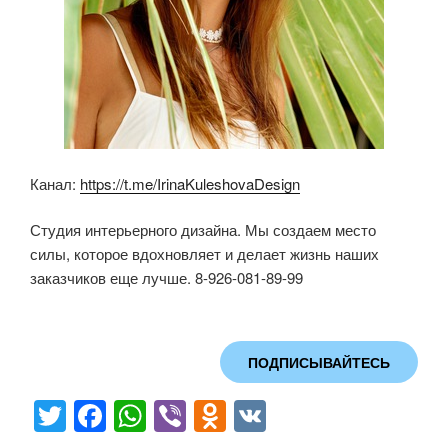
Канал:
https://t.me/IrinaKuleshovaDesign
Студия интерьерного дизайна. Мы создаем место
силы, которое вдохновляет и делает жизнь наших
заказчиков еще лучше. 8-926-081-89-99
ПОДПИСЫВАЙТЕСЬ
T
F
W
Vi
O
V