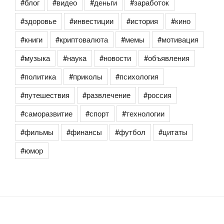
#блог
#видео
#деньги
#заработок
#здоровье
#инвестиции
#история
#кино
#книги
#криптовалюта
#мемы
#мотивация
#музыка
#наука
#новости
#объявления
#политика
#приколы
#психология
#путешествия
#развлечение
#россия
#саморазвитие
#спорт
#технологии
#фильмы
#финансы
#футбол
#цитаты
#юмор