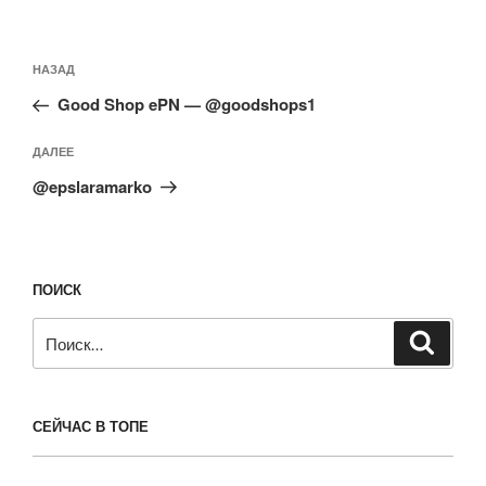
Навигация
Предыдущая
НАЗАД
по
запись:
записям
Good Shop ePN — @goodshops1
Следующая
ДАЛЕЕ
запись
@epslaramarko
ПОИСК
Искать:
Поиск
СЕЙЧАС В ТОПЕ