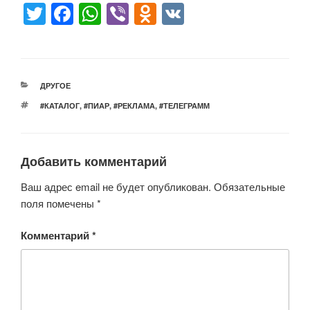
T
F
W
Vi
O
V
wi
a
h
b
d
K
tt
c
at
er
n
er
e
s
o
РУБРИКИ
ДРУГОЕ
b
A
kl
МЕТКИ
#КАТАЛОГ
,
#ПИАР
,
#РЕКЛАМА
,
#ТЕЛЕГРАММ
o
p
a
o
p
ss
Добавить комментарий
k
ni
ki
Ваш адрес email не будет опубликован.
Обязательные
поля помечены
*
Комментарий
*