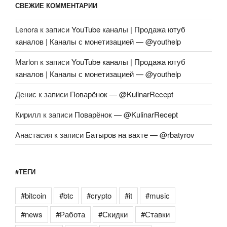
СВЕЖИЕ КОММЕНТАРИИ
Lenora
к записи
YouTube каналы | Продажа ютуб
каналов | Каналы с монетизацией — @youthelp
Marlon
к записи
YouTube каналы | Продажа ютуб
каналов | Каналы с монетизацией — @youthelp
Денис
к записи
Поварёнок — @KulinarRecept
Кирилл
к записи
Поварёнок — @KulinarRecept
Анастасия
к записи
Батыров на вахте — @rbatyrov
#ТЕГИ
#bitcoin
#btc
#crypto
#it
#music
#news
#Работа
#Скидки
#Ставки