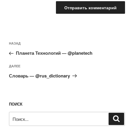
Навигация
Предыдущая
НАЗАД
по
запись:
записям
Планета Технологий — @planetech
Следующая
ДАЛЕЕ
запись
Словарь — @rus_dictionary
ПОИСК
Искать:
Поиск