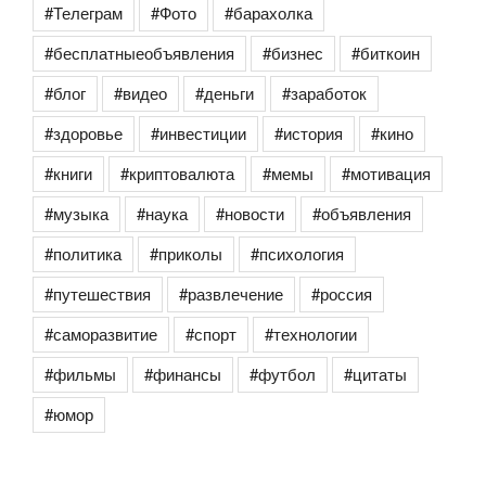
#Телеграм
#Фото
#барахолка
#бесплатныеобъявления
#бизнес
#биткоин
#блог
#видео
#деньги
#заработок
#здоровье
#инвестиции
#история
#кино
#книги
#криптовалюта
#мемы
#мотивация
#музыка
#наука
#новости
#объявления
#политика
#приколы
#психология
#путешествия
#развлечение
#россия
#саморазвитие
#спорт
#технологии
#фильмы
#финансы
#футбол
#цитаты
#юмор