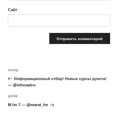
Сайт
Навигация
Предыдущая
НАЗАД
по
запись:
записям
Информационный отбор! Новые курсы рунета!
— @infocastru
Следующая
ДАЛЕЕ
запись
M.fm ? — @marat_fm