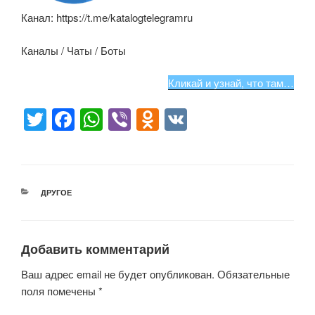
Канал: https://t.me/katalogtelegramru
Каналы / Чаты / Боты
Кликай и узнай, что там…
T
F
W
Vi
O
V
wi
a
h
b
d
K
tt
c
at
er
n
er
e
s
o
РУБРИКИ
ДРУГОЕ
b
A
kl
o
p
a
o
p
ss
Добавить комментарий
k
ni
Ваш адрес email не будет опубликован.
Обязательные
ki
поля помечены
*