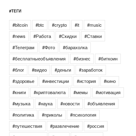
#ТЕГИ
#bitcoin
#btc
#crypto
#it
#music
#news
#Работа
#Скидки
#Ставки
#Телеграм
#Фото
#барахолка
#бесплатныеобъявления
#бизнес
#биткоин
#блог
#видео
#деньги
#заработок
#здоровье
#инвестиции
#история
#кино
#книги
#криптовалюта
#мемы
#мотивация
#музыка
#наука
#новости
#объявления
#политика
#приколы
#психология
#путешествия
#развлечение
#россия