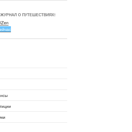
 ЖУРНАЛ О ПУТЕШЕСТВИЯХ!
lZen
ейчас
ансы
тиции
ики