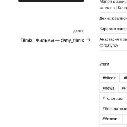
Marlon
к запи
каналов | Кан
Денис
к запис
Кирилл
к запи
Следующая
ДАЛЕЕ
запись
Анастасия
к з
Filmix | Фильмы — @my_filmix
@rbatyrov
#ТЕГИ
#bitcoin
#
#news
#Р
#Телеграм
#бесплатны
#биткоин