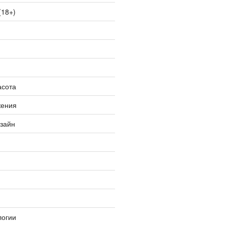
(18+)
асота
жения
изайн
логии