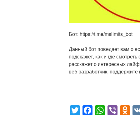
Бот: https://t.me/mslimits_bot
Данный бот поведает вам о вс
подскажет, как и где смотреть
расскажет о интересных лайф
веб разработчик, поддержите
T
F
W
Vi
O
wi
a
h
b
d
tt
c
at
er
n