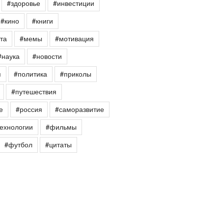
#здоровье
#инвестиции
#кино
#книги
та
#мемы
#мотивация
#наука
#новости
я
#политика
#приколы
#путешествия
е
#россия
#саморазвитие
ехнологии
#фильмы
#футбол
#цитаты