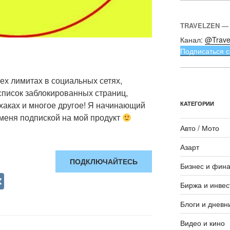
TRAVELZEN —
Канал:
@Trave
Подписаться с
ех лимитах в социальных сетях,
 список заблокированных страниц,
хаках и многое другое! Я начинающий
КАТЕГОРИИ
 меня подпиской на мой продукт
Авто / Мото
Азарт
ПОДКЛЮЧАЙТЕСЬ
Бизнес и фин
V
Биржа и инвес
K
Блоги и дневн
Видео и кино