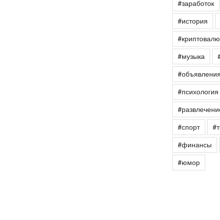
#заработок
#история
#криптовалю
#музыка
#объявлени
#психология
#развлечени
#спорт
#т
#финансы
#юмор