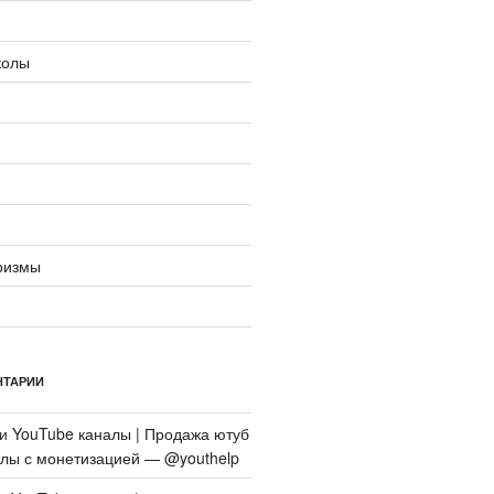
колы
ризмы
НТАРИИ
си
YouTube каналы | Продажа ютуб
алы с монетизацией — @youthelp