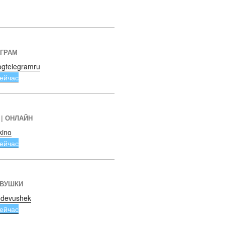
ЕГРАМ
ogtelegramru
ейчас
 | ОНЛАЙН
kino
ейчас
ЕВУШКИ
devushek
ейчас