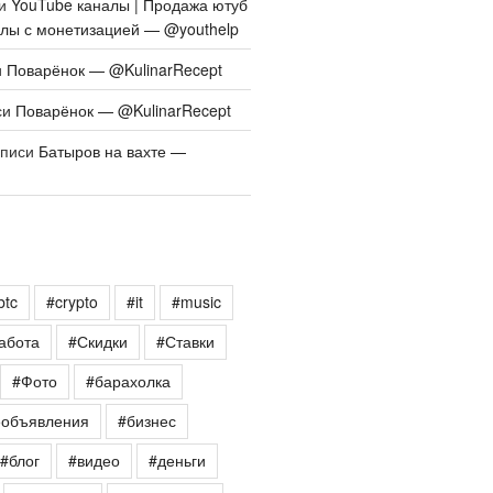
си
YouTube каналы | Продажа ютуб
алы с монетизацией — @youthelp
и
Поварёнок — @KulinarRecept
си
Поварёнок — @KulinarRecept
аписи
Батыров на вахте —
btc
#crypto
#it
#music
абота
#Скидки
#Ставки
#Фото
#барахолка
еобъявления
#бизнес
#блог
#видео
#деньги