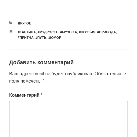
wi
a
h
b
d
K
tt
c
at
er
n
er
e
s
o
РУБРИКИ
ДРУГОЕ
b
A
kl
МЕТКИ
#КАРТИНА
,
#МУДРОСТЬ
,
#МУЗЫКА
,
#ПОЭЗИЯ
,
#ПРИРОДА
,
o
p
a
#ПРИТЧА
,
#ПУТЬ
,
#ЮМОР
o
p
ss
k
ni
Добавить комментарий
ki
Ваш адрес email не будет опубликован.
Обязательные
поля помечены
*
Комментарий
*