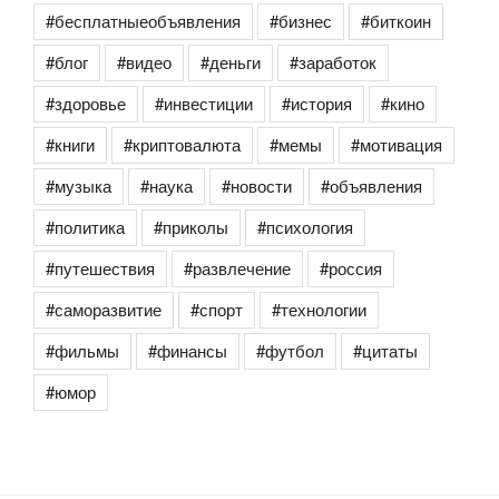
#бесплатныеобъявления
#бизнес
#биткоин
#блог
#видео
#деньги
#заработок
#здоровье
#инвестиции
#история
#кино
#книги
#криптовалюта
#мемы
#мотивация
#музыка
#наука
#новости
#объявления
#политика
#приколы
#психология
#путешествия
#развлечение
#россия
#саморазвитие
#спорт
#технологии
#фильмы
#финансы
#футбол
#цитаты
#юмор