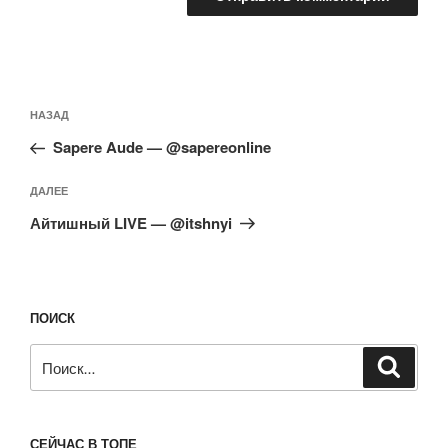
Навигация
Предыдущая
НАЗАД
по
запись:
записям
Sapere Aude — @sapereonline
Следующая
ДАЛЕЕ
запись
Айтишный LIVE — @itshnyi
ПОИСК
Искать:
Поиск
СЕЙЧАС В ТОПЕ