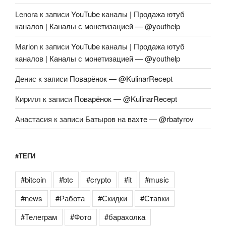
Lenora
к записи
YouTube каналы | Продажа ютуб
каналов | Каналы с монетизацией — @youthelp
Marlon
к записи
YouTube каналы | Продажа ютуб
каналов | Каналы с монетизацией — @youthelp
Денис
к записи
Поварёнок — @KulinarRecept
Кирилл
к записи
Поварёнок — @KulinarRecept
Анастасия
к записи
Батыров на вахте — @rbatyrov
#ТЕГИ
#bitcoin
#btc
#crypto
#it
#music
#news
#Работа
#Скидки
#Ставки
#Телеграм
#Фото
#барахолка