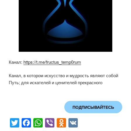
Канал:
https://t.me/fructus_temp0rum
Канал, в котором искусство и мудрость являют собой
Путь; для искателей и ценителей прекрасного
ПОДПИСЫВАЙТЕСЬ
T
F
W
Vi
O
V