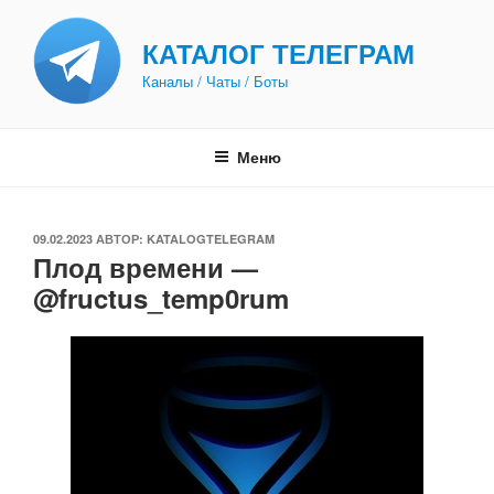
Перейти
к
КАТАЛОГ ТЕЛЕГРАМ
содержимому
Каналы / Чаты / Боты
Меню
ОПУБЛИКОВАНО
09.02.2023
АВТОР:
KATALOGTELEGRAM
Плод времени —
@fructus_temp0rum