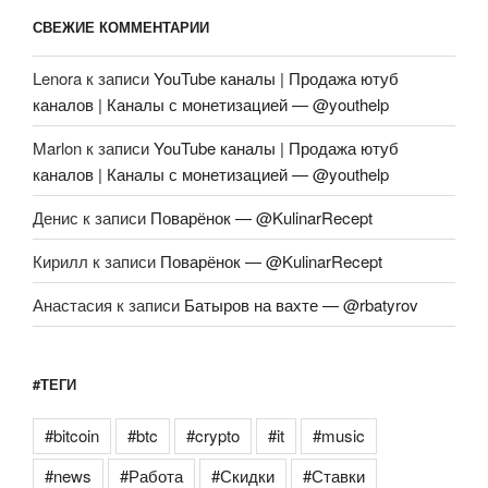
СВЕЖИЕ КОММЕНТАРИИ
Lenora
к записи
YouTube каналы | Продажа ютуб
каналов | Каналы с монетизацией — @youthelp
Marlon
к записи
YouTube каналы | Продажа ютуб
каналов | Каналы с монетизацией — @youthelp
Денис
к записи
Поварёнок — @KulinarRecept
Кирилл
к записи
Поварёнок — @KulinarRecept
Анастасия
к записи
Батыров на вахте — @rbatyrov
#ТЕГИ
#bitcoin
#btc
#crypto
#it
#music
#news
#Работа
#Скидки
#Ставки