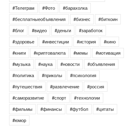
#Телеграм
#Фото
#барахолка
#бесплатныеобъявления
#бизнес
#биткоин
#блог
#видео
#деньги
#заработок
#здоровье
#инвестиции
#история
#кино
#книги
#криптовалюта
#мемы
#мотивация
#музыка
#наука
#новости
#объявления
#политика
#приколы
#психология
#путешествия
#развлечение
#россия
#саморазвитие
#спорт
#технологии
#фильмы
#финансы
#футбол
#цитаты
#юмор