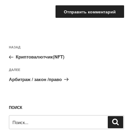
Навигация
Предыдущая
НАЗАД
по
запись:
записям
Криптовалютчик(NFT)
Следующая
ДАЛЕЕ
запись
Арбитраж / закон /право
ПОИСК
Искать:
Поиск