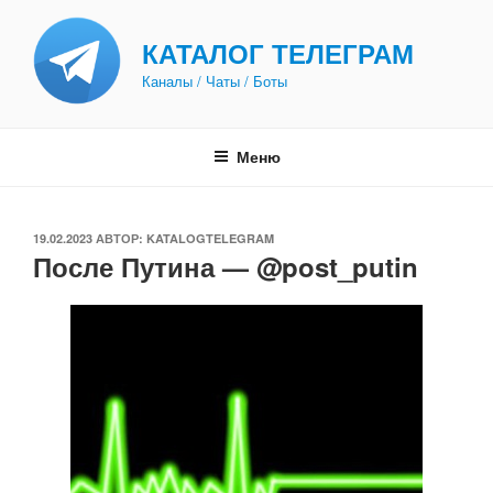
Перейти
к
КАТАЛОГ ТЕЛЕГРАМ
содержимому
Каналы / Чаты / Боты
Меню
ОПУБЛИКОВАНО
19.02.2023
АВТОР:
KATALOGTELEGRAM
После Путина — @post_putin