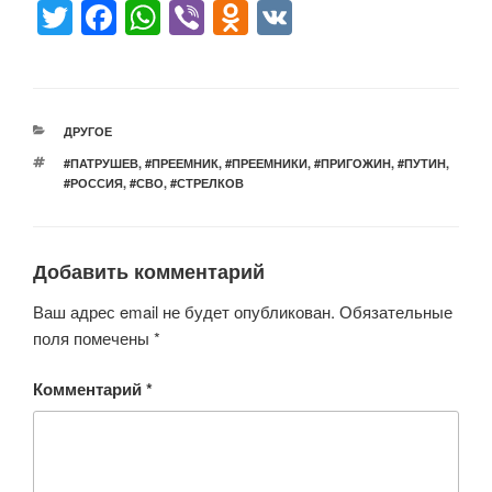
T
F
W
Vi
O
V
wi
a
h
b
d
K
tt
c
at
er
n
er
e
s
o
РУБРИКИ
ДРУГОЕ
b
A
kl
МЕТКИ
#ПАТРУШЕВ
,
#ПРЕЕМНИК
,
#ПРЕЕМНИКИ
,
#ПРИГОЖИН
,
#ПУТИН
,
o
p
a
#РОССИЯ
,
#СВО
,
#СТРЕЛКОВ
o
p
ss
k
ni
Добавить комментарий
ki
Ваш адрес email не будет опубликован.
Обязательные
поля помечены
*
Комментарий
*