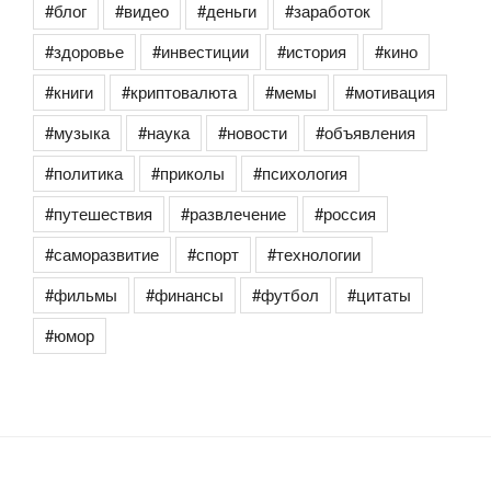
#блог
#видео
#деньги
#заработок
#здоровье
#инвестиции
#история
#кино
#книги
#криптовалюта
#мемы
#мотивация
#музыка
#наука
#новости
#объявления
#политика
#приколы
#психология
#путешествия
#развлечение
#россия
#саморазвитие
#спорт
#технологии
#фильмы
#финансы
#футбол
#цитаты
#юмор