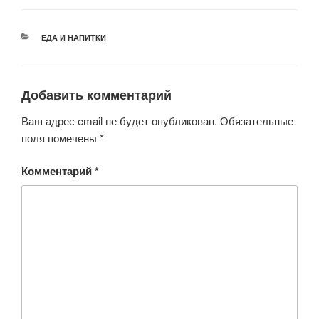
tt
c
at
er
n
er
e
s
o
РУБРИКИ
ЕДА И НАПИТКИ
b
A
kl
o
p
a
o
p
ss
Добавить комментарий
k
ni
Ваш адрес email не будет опубликован.
Обязательные
ki
поля помечены
*
Комментарий
*