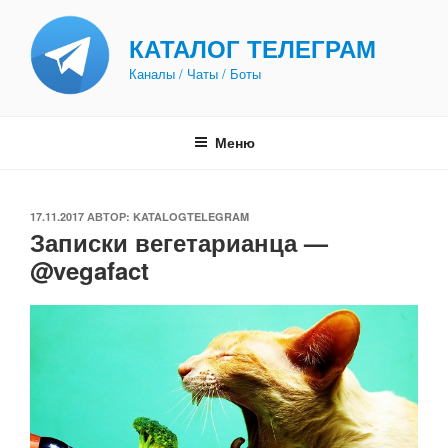
Перейти
к
КАТАЛОГ ТЕЛЕГРАМ
содержимому
Каналы / Чаты / Боты
Меню
ОПУБЛИКОВАНО
17.11.2017
АВТОР:
KATALOGTELEGRAM
Записки вегетарианца —
@vegafact