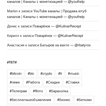
каналов | Каналы с монетизацией — @youthelp
Marlon
к записи
YouTube каналы | Продажа ютуб
каналов | Каналы с монетизацией — @youthelp
Денис
к записи
Поварёнок — @KulinarRecept
Кирилл
к записи
Поварёнок — @KulinarRecept
Анастасия
к записи
Батыров на вахте — @rbatyrov
#ТЕГИ
#bitcoin
#btc
#crypto
#it
#music
#news
#Работа
#Скидки
#Ставки
#Телеграм
#Фото
#барахолка
#бесплатныеобъявления
#бизнес
#биткоин