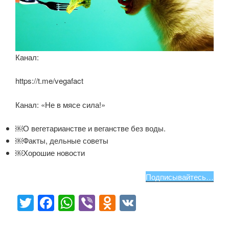
Канал:
https://t.me/vegafact
Канал: «Не в мясе сила!»
￼О вегетарианстве и веганстве без воды.
￼Факты, дельные советы
￼Хорошие новости
Подписывайтесь…
T
F
W
Vi
O
V
wi
a
h
b
d
K