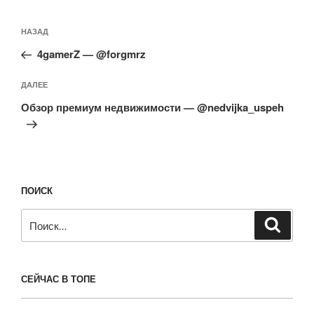
Навигация
Предыдущая
НАЗАД
по
запись:
записям
4gamerZ — @forgmrz
Следующая
ДАЛЕЕ
запись
Обзор премиум недвижимости — @nedvijka_uspeh
ПОИСК
Искать:
Поиск
СЕЙЧАС В ТОПЕ