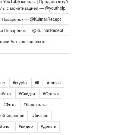
си
YouTube каналы | Продажа ютуб
алы с монетизацией — @youthelp
и
Поварёнок — @KulinarRecept
си
Поварёнок — @KulinarRecept
аписи
Батыров на вахте —
btc
#crypto
#it
#music
абота
#Скидки
#Ставки
#Фото
#барахолка
еобъявления
#бизнес
#блог
#видео
#деньги