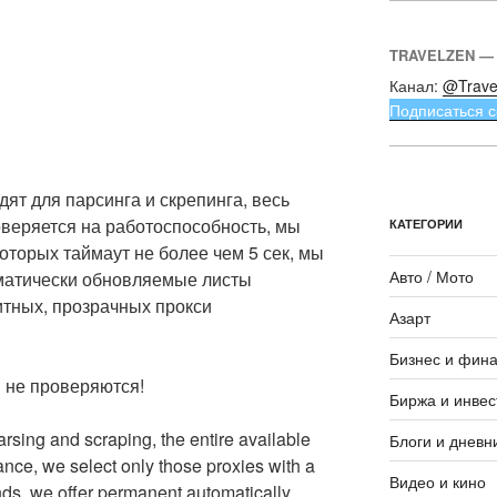
TRAVELZEN —
Канал:
@Trave
Подписаться с
ят для парсинга и скрепинга, весь
веряется на работоспособность, мы
КАТЕГОРИИ
которых таймаут не более чем 5 сек, мы
Авто / Мото
матически обновляемые листы
ных, прозрачных прокси
Азарт
Бизнес и фин
 не проверяются!
Биржа и инвес
parsing and scraping, the entire available
Блоги и дневн
mance, we select only those proxies with a
Видео и кино
nds, we offer permanent automatically