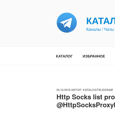
Перейти
к
содержимому
КАТА
Каналы / Чаты 
КАТАЛОГ
ИЗБРАННОЕ
ОПУБЛИКОВАНО
02.10.2018
АВТОР:
KATALOGTELEGRAM
Http Socks list pr
@HttpSocksProxy