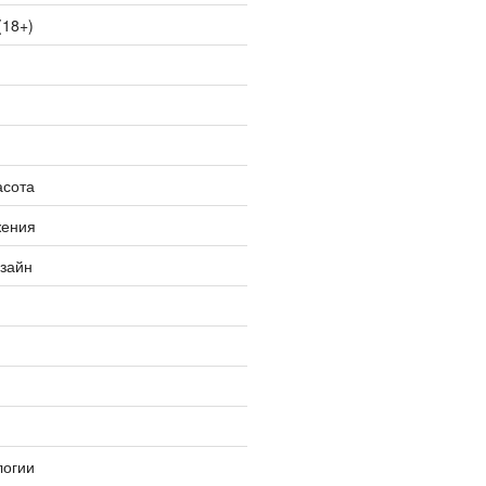
(18+)
асота
жения
изайн
логии