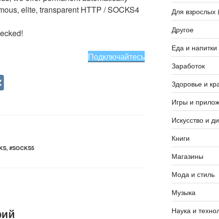
ous, elite, transparent HTTP / SOCKS4
Для взрослых 
Другое
hecked!
Еда и напитки
Подключайтесь
Заработок
V
Здоровье и кр
K
Игры и прило
Искусство и д
Книги
KS
,
#SOCKS5
Магазины
Мода и стиль
Музыка
Наука и техно
рий