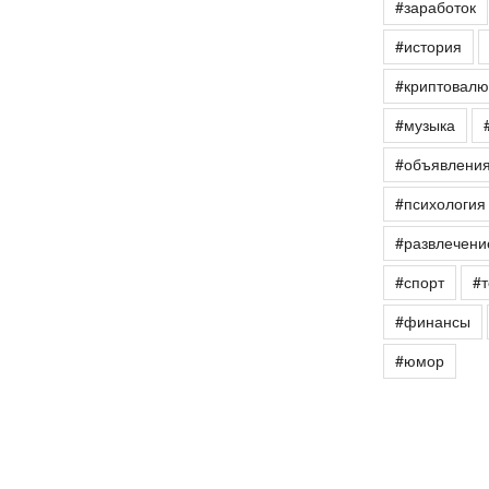
#заработок
#история
#криптовалю
#музыка
#объявлени
#психология
#развлечени
#спорт
#т
#финансы
#юмор