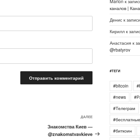
Marlon
к запи
каналов | Кан
Денис
к запис
Кирилл
к запи
Анастасия
к з
@rbatyrov
#ТЕГИ
#bitcoin
#
#news
#Р
#Телеграм
Следующая
ДАЛЕЕ
#бесплатны
запись
Знакомства Киев —
#биткоин
@znakomstvavkieve