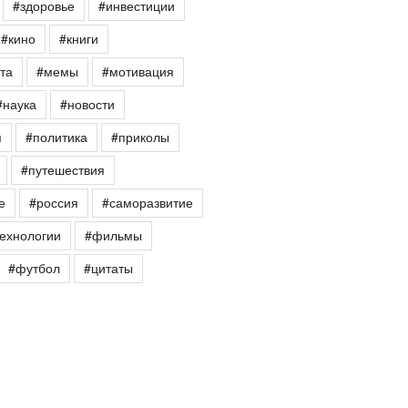
#здоровье
#инвестиции
#кино
#книги
та
#мемы
#мотивация
#наука
#новости
я
#политика
#приколы
#путешествия
е
#россия
#саморазвитие
ехнологии
#фильмы
#футбол
#цитаты