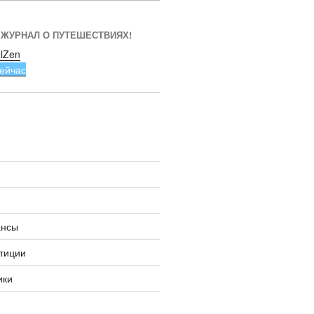
 ЖУРНАЛ О ПУТЕШЕСТВИЯХ!
lZen
ейчас
ансы
тиции
ики