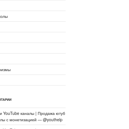
колы
ризмы
НТАРИИ
си
YouTube каналы | Продажа ютуб
алы с монетизацией — @youthelp