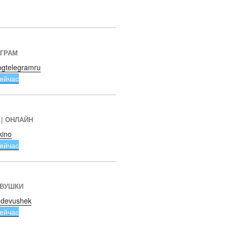
ЕГРАМ
ogtelegramru
ейчас
 | ОНЛАЙН
kino
ейчас
ЕВУШКИ
devushek
ейчас