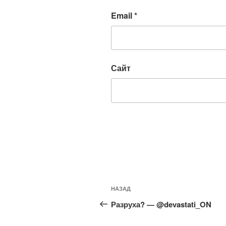
Email
*
Сайт
Навигация
Предыдущая
НАЗАД
по
запись:
Разруха? — @devastati_ON
записям