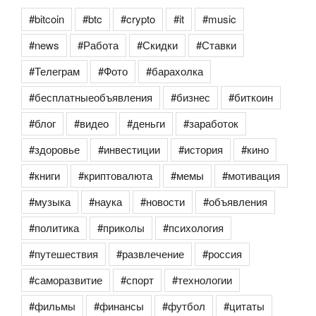
#bitcoin
#btc
#crypto
#it
#music
#news
#Работа
#Скидки
#Ставки
#Телеграм
#Фото
#барахолка
#бесплатныеобъявления
#бизнес
#биткоин
#блог
#видео
#деньги
#заработок
#здоровье
#инвестиции
#история
#кино
#книги
#криптовалюта
#мемы
#мотивация
#музыка
#наука
#новости
#объявления
#политика
#приколы
#психология
#путешествия
#развлечение
#россия
#саморазвитие
#спорт
#технологии
#фильмы
#финансы
#футбол
#цитаты