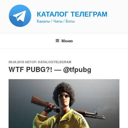
Перейти
к
КАТАЛОГ ТЕЛЕГРАМ
содержимому
Каналы / Чаты / Боты
Меню
ОПУБЛИКОВАНО
09.04.2018
АВТОР:
KATALOGTELEGRAM
WTF PUBG?! — @tfpubg