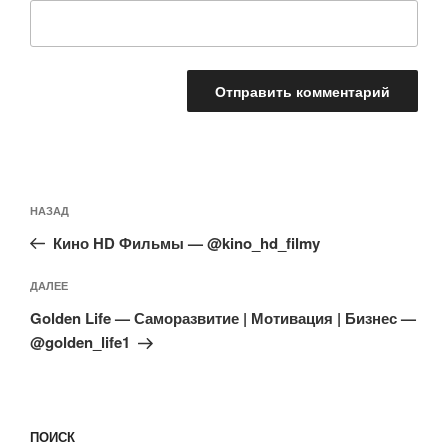
Навигация
Предыдущая
НАЗАД
по
запись:
записям
Кино HD Фильмы — @kino_hd_filmy
Следующая
ДАЛЕЕ
запись
Golden Life — Саморазвитие | Мотивация | Бизнес —
@golden_life1
ПОИСК