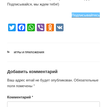
Подписывайся, мы ждем тебя!)
Подписывайтесь
T
F
W
Vi
O
V
wi
a
h
b
d
K
tt
c
at
er
n
er
e
s
o
РУБРИКИ
ИГРЫ И ПРИЛОЖЕНИЯ
b
A
kl
o
p
a
o
p
ss
Добавить комментарий
k
ni
Ваш адрес email не будет опубликован.
Обязательные
ki
поля помечены
*
Комментарий
*