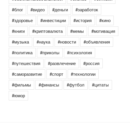
#блог
#видео
#деньги
#заработок
#здоровье
#инвестиции
#история
#кино
#книги
#криптовалюта
#мемы
#мотивация
#музыка
#наука
#новости
#объявления
#политика
#приколы
#психология
#путешествия
#развлечение
#россия
#саморазвитие
#спорт
#технологии
#фильмы
#финансы
#футбол
#цитаты
#юмор