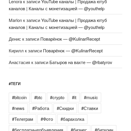
Lenora
к записи
YouTube каналы | Продажа ютуб
каналов | Каналы с монетизацией — @youthelp
Marlon
к записи
YouTube каналы | Продажа ютуб
каналов | Каналы с монетизацией — @youthelp
Денис
к записи
Поварёнок — @KulinarRecept
Кирилл
к записи
Поварёнок — @KulinarRecept
Анастасия
к записи
Батыров на вахте — @rbatyrov
#ТЕГИ
#bitcoin
#btc
#crypto
#it
#music
#news
#Работа
#Скидки
#Ставки
#Телеграм
#Фото
#барахолка
#бесплатныеобъявления
#бизнес
#биткоин