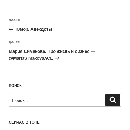
Навигация
Предыдущая
НАЗАД
по
запись:
записям
Юмор. Анекдоты
Следующая
ДАЛЕЕ
запись
Мария Симакова. Про жизнь и бизнес —
@MariaSimakovaACL
ПОИСК
Искать:
Поиск
СЕЙЧАС В ТОПЕ