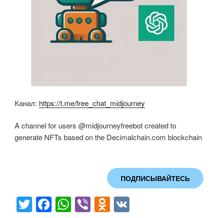
Канал:
https://t.me/free_chat_midjourney
A channel for users @midjourneyfreebot created to
generate NFTs based on the Decimalchain.com blockchain
ПОДПИСЫВАЙТЕСЬ
T
F
W
Vi
O
V