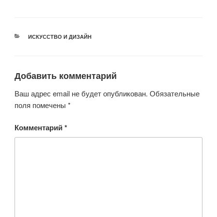
wi
a
h
b
d
K
tt
c
at
er
n
er
e
s
o
РУБРИКИ
ИСКУССТВО И ДИЗАЙН
b
A
kl
o
p
a
o
p
ss
Добавить комментарий
k
ni
Ваш адрес email не будет опубликован.
Обязательные
ki
поля помечены
*
Комментарий
*