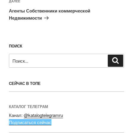
Следующая
ДАЛЕЕ
запись
Агенты Собственники коммерческой
Недвижимости
ПОИСК
Искать:
Поиск
СЕЙЧАС В ТОПЕ
КАТАЛОГ ТЕЛЕГРАМ
Канал:
@katalogtelegramru
Подписаться сейчас