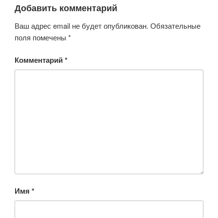
o
p
ss
Добавить комментарий
k
ni
Ваш адрес email не будет опубликован.
Обязательные
ki
поля помечены
*
Комментарий
*
Имя
*