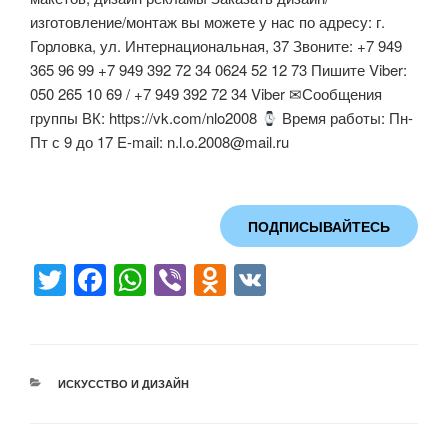
изготовление/монтаж вы можете у нас по адресу: г.
Горловка, ул. Интернациональная, 37 Звоните: +7 949
365 96 99 +7 949 392 72 34 0624 52 12 73 Пишите Viber:
050 265 10 69 / +7 949 392 72 34 Viber ✉Сообщения
группы ВК: https://vk.com/nlo2008
Время работы: Пн-
Пт с 9 до 17 E-mail:
n.l.o.2008@mail.ru
ПОДПИСЫВАЙТЕСЬ
T
F
W
Vi
O
V
wi
a
h
b
d
K
tt
c
at
er
n
er
e
s
o
РУБРИКИ
ИСКУССТВО И ДИЗАЙН
b
A
kl
o
p
a