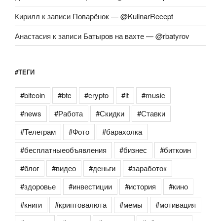
Кирилл
к записи
Поварёнок — @KulinarRecept
Анастасия
к записи
Батыров на вахте — @rbatyrov
#ТЕГИ
#bitcoin
#btc
#crypto
#it
#music
#news
#Работа
#Скидки
#Ставки
#Телеграм
#Фото
#барахолка
#бесплатныеобъявления
#бизнес
#биткоин
#блог
#видео
#деньги
#заработок
#здоровье
#инвестиции
#история
#кино
#книги
#криптовалюта
#мемы
#мотивация