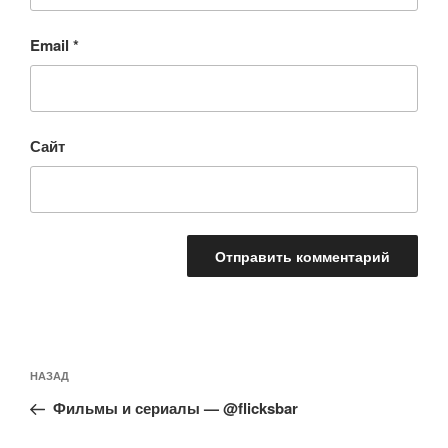
Email
*
Сайт
Навигация
Предыдущая
НАЗАД
по
запись:
записям
Фильмы и сериалы — @flicksbar