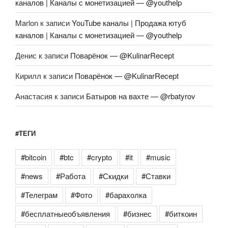
каналов | Каналы с монетизацией — @youthelp
Marlon
к записи
YouTube каналы | Продажа ютуб
каналов | Каналы с монетизацией — @youthelp
Денис
к записи
Поварёнок — @KulinarRecept
Кирилл
к записи
Поварёнок — @KulinarRecept
Анастасия
к записи
Батыров на вахте — @rbatyrov
#ТЕГИ
#bitcoin
#btc
#crypto
#it
#music
#news
#Работа
#Скидки
#Ставки
#Телеграм
#Фото
#барахолка
#бесплатныеобъявления
#бизнес
#биткоин