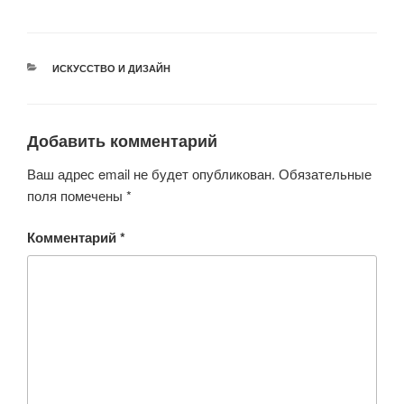
wi
a
h
b
d
K
tt
c
at
er
n
er
e
s
o
РУБРИКИ
ИСКУССТВО И ДИЗАЙН
b
A
kl
o
p
a
o
p
ss
Добавить комментарий
k
ni
Ваш адрес email не будет опубликован.
Обязательные
ki
поля помечены
*
Комментарий
*