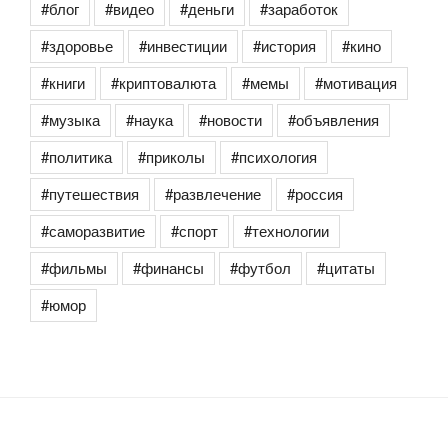
#блог
#видео
#деньги
#заработок
#здоровье
#инвестиции
#история
#кино
#книги
#криптовалюта
#мемы
#мотивация
#музыка
#наука
#новости
#объявления
#политика
#приколы
#психология
#путешествия
#развлечение
#россия
#саморазвитие
#спорт
#технологии
#фильмы
#финансы
#футбол
#цитаты
#юмор