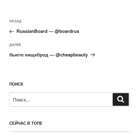
Навигация
Предыдущая
НАЗАД
по
запись:
записям
RussianBoard — @boardrus
Следующая
ДАЛЕЕ
запись
бьюте нищеброд — @cheapbeauty
ПОИСК
Искать:
Поиск
СЕЙЧАС В ТОПЕ