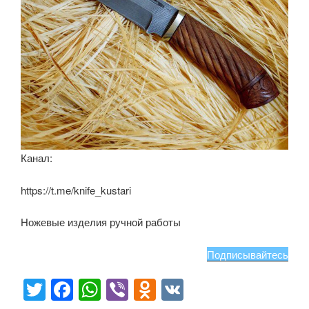
Канал:
https://t.me/knife_kustari
Ножевые изделия ручной работы
Подписывайтесь
T
F
W
Vi
O
V