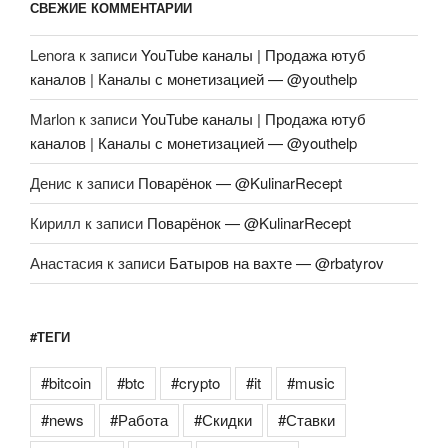
СВЕЖИЕ КОММЕНТАРИИ
Lenora
к записи
YouTube каналы | Продажа ютуб
каналов | Каналы с монетизацией — @youthelp
Marlon
к записи
YouTube каналы | Продажа ютуб
каналов | Каналы с монетизацией — @youthelp
Денис
к записи
Поварёнок — @KulinarRecept
Кирилл
к записи
Поварёнок — @KulinarRecept
Анастасия
к записи
Батыров на вахте — @rbatyrov
#ТЕГИ
#bitcoin
#btc
#crypto
#it
#music
#news
#Работа
#Скидки
#Ставки