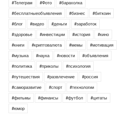
#Телеграм
#Фото
#барахолка
#бесплатныеобъявления
#бизнес
#биткоин
#блог
#видео
#деньги
#заработок
#здоровье
#инвестиции
#история
#кино
#книги
#криптовалюта
#мемы
#мотивация
#музыка
#наука
#новости
#объявления
#политика
#приколы
#психология
#путешествия
#развлечение
#россия
#саморазвитие
#спорт
#технологии
#фильмы
#финансы
#футбол
#цитаты
#юмор