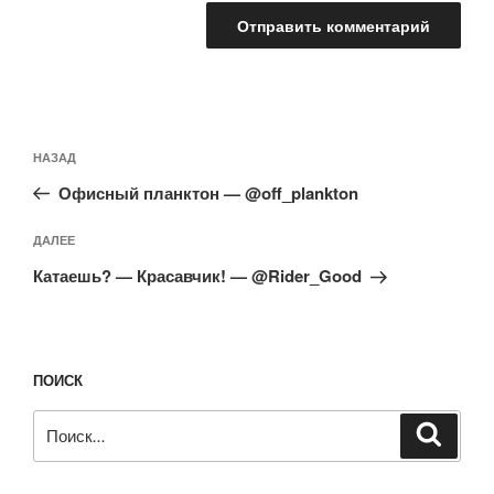
Навигация
Предыдущая
НАЗАД
по
запись:
записям
Офисный планктон — @off_plankton
Следующая
ДАЛЕЕ
запись
Катаешь? — Красавчик! — @Rider_Good
ПОИСК
Искать:
Поиск