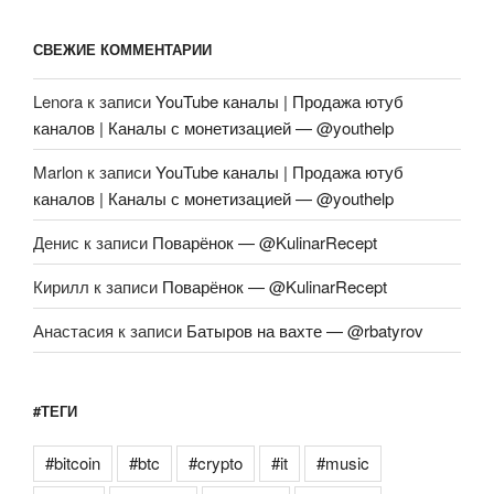
СВЕЖИЕ КОММЕНТАРИИ
Lenora
к записи
YouTube каналы | Продажа ютуб
каналов | Каналы с монетизацией — @youthelp
Marlon
к записи
YouTube каналы | Продажа ютуб
каналов | Каналы с монетизацией — @youthelp
Денис
к записи
Поварёнок — @KulinarRecept
Кирилл
к записи
Поварёнок — @KulinarRecept
Анастасия
к записи
Батыров на вахте — @rbatyrov
#ТЕГИ
#bitcoin
#btc
#crypto
#it
#music