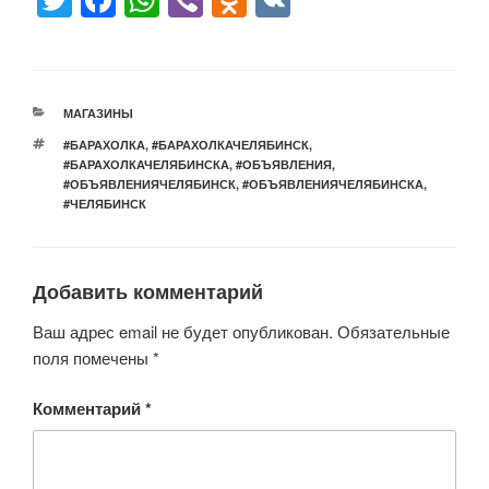
T
F
W
Vi
O
V
wi
a
h
b
d
K
tt
c
at
er
n
er
e
s
o
РУБРИКИ
МАГАЗИНЫ
b
A
kl
МЕТКИ
#БАРАХОЛКА
,
#БАРАХОЛКАЧЕЛЯБИНСК
,
o
p
a
#БАРАХОЛКАЧЕЛЯБИНСКА
,
#ОБЪЯВЛЕНИЯ
,
#ОБЪЯВЛЕНИЯЧЕЛЯБИНСК
,
#ОБЪЯВЛЕНИЯЧЕЛЯБИНСКА
,
o
p
ss
#ЧЕЛЯБИНСК
k
ni
ki
Добавить комментарий
Ваш адрес email не будет опубликован.
Обязательные
поля помечены
*
Комментарий
*