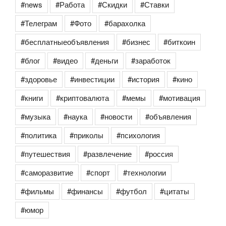
#news
#Работа
#Скидки
#Ставки
#Телеграм
#Фото
#барахолка
#бесплатныеобъявления
#бизнес
#биткоин
#блог
#видео
#деньги
#заработок
#здоровье
#инвестиции
#история
#кино
#книги
#криптовалюта
#мемы
#мотивация
#музыка
#наука
#новости
#объявления
#политика
#приколы
#психология
#путешествия
#развлечение
#россия
#саморазвитие
#спорт
#технологии
#фильмы
#финансы
#футбол
#цитаты
#юмор