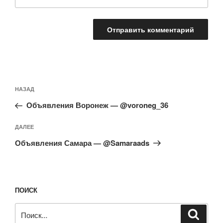
Навигация
Предыдущая
НАЗАД
по
запись:
записям
Объявления Воронеж — @voroneg_36
Следующая
ДАЛЕЕ
запись
Объявления Самара — @Samaraads
ПОИСК
Искать:
Поиск