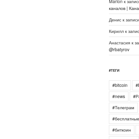
Marlon
к запи
каналов | Кан
Денис
к запис
Кирилл
к запи
Анастасия
к з
@rbatyrov
#ТЕГИ
#bitcoin
#
#news
#Р
#Телеграм
#бесплатны
#биткоин