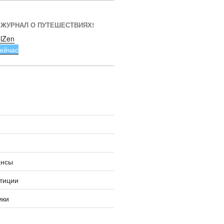
 ЖУРНАЛ О ПУТЕШЕСТВИЯХ!
lZen
ейчас
ансы
тиции
ики