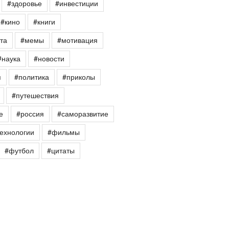
#здоровье
#инвестиции
#кино
#книги
та
#мемы
#мотивация
#наука
#новости
я
#политика
#приколы
#путешествия
е
#россия
#саморазвитие
ехнологии
#фильмы
#футбол
#цитаты