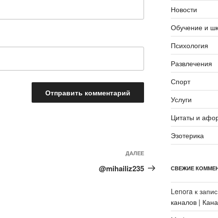
Новости
Обучение и ш
Психология
Развлечения
Спорт
Услуги
Цитаты и афо
Эзотерика
Следующая
ДАЛЕЕ
запись
@mihailiz235
СВЕЖИЕ КОММЕ
Lenora
к запи
каналов | Кан