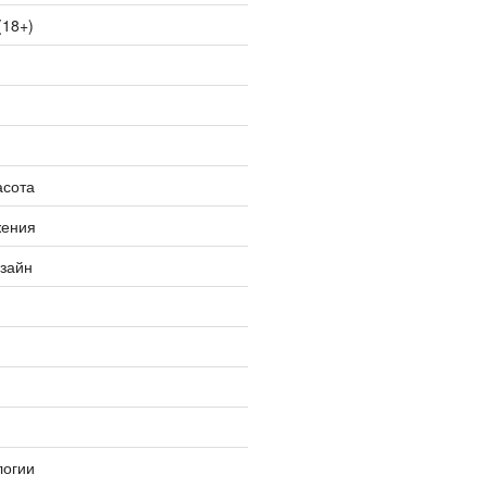
(18+)
асота
жения
изайн
логии