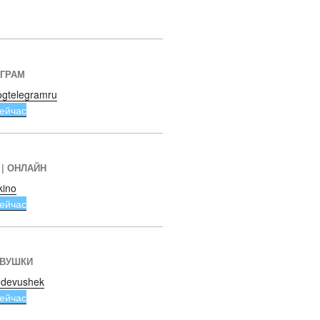
ЕГРАМ
ogtelegramru
ейчас
 | ОНЛАЙН
kino
ейчас
ЕВУШКИ
devushek
ейчас