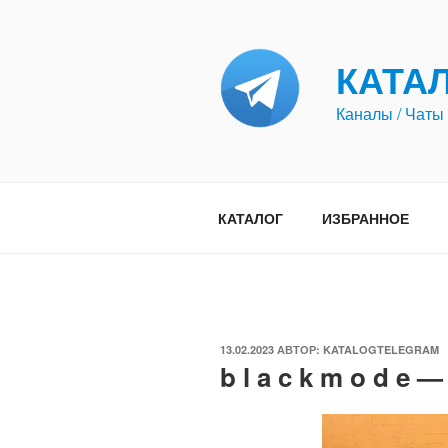
Перейти
к
содержимому
КАТА
Каналы / Чаты 
КАТАЛОГ
ИЗБРАННОЕ
ОПУБЛИКОВАНО
13.02.2023
АВТОР:
KATALOGTELEGRAM
b l a c k m o d e