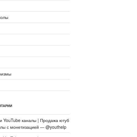
колы
ризмы
НТАРИИ
си
YouTube каналы | Продажа ютуб
алы с монетизацией — @youthelp