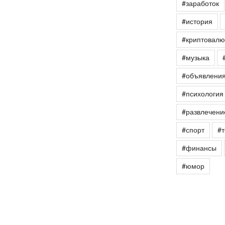
#заработок
#история
#криптовалю
#музыка
#объявлени
#психология
#развлечени
#спорт
#т
#финансы
#юмор