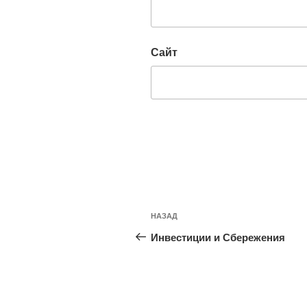
Сайт
Навигация
Предыдущая
НАЗАД
по
запись:
Инвестиции и Сбережения
записям