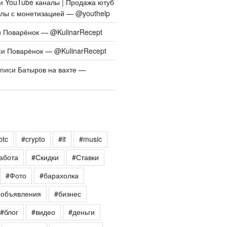
си
YouTube каналы | Продажа ютуб
алы с монетизацией — @youthelp
и
Поварёнок — @KulinarRecept
си
Поварёнок — @KulinarRecept
аписи
Батыров на вахте —
btc
#crypto
#it
#music
абота
#Скидки
#Ставки
#Фото
#барахолка
еобъявления
#бизнес
#блог
#видео
#деньги