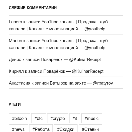
СВЕЖИЕ КОММЕНТАРИИ
Lenora
к записи
YouTube каналы | Продажа ютуб
каналов | Каналы с монетизацией — @youthelp
Marlon
к записи
YouTube каналы | Продажа ютуб
каналов | Каналы с монетизацией — @youthelp
Денис
к записи
Поварёнок — @KulinarRecept
Кирилл
к записи
Поварёнок — @KulinarRecept
Анастасия
к записи
Батыров на вахте — @rbatyrov
#ТЕГИ
#bitcoin
#btc
#crypto
#it
#music
#news
#Работа
#Скидки
#Ставки