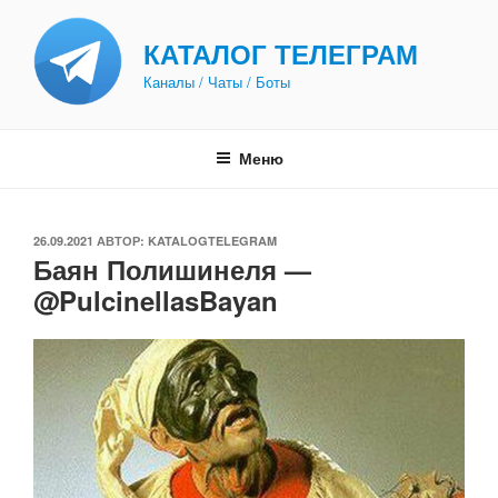
Перейти
к
КАТАЛОГ ТЕЛЕГРАМ
содержимому
Каналы / Чаты / Боты
Меню
ОПУБЛИКОВАНО
26.09.2021
АВТОР:
KATALOGTELEGRAM
Баян Полишинеля —
@PulcinellasBayan