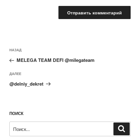
Навигация
Предыдущая
НАЗАД
по
запись:
записям
MELEGA TEAM DEFI @milegateam
Следующая
ДАЛЕЕ
запись
@delniy_dekret
ПОИСК
Искать:
Поиск