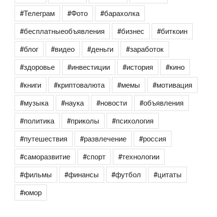
#Телеграм
#Фото
#барахолка
#бесплатныеобъявления
#бизнес
#биткоин
#блог
#видео
#деньги
#заработок
#здоровье
#инвестиции
#история
#кино
#книги
#криптовалюта
#мемы
#мотивация
#музыка
#наука
#новости
#объявления
#политика
#приколы
#психология
#путешествия
#развлечение
#россия
#саморазвитие
#спорт
#технологии
#фильмы
#финансы
#футбол
#цитаты
#юмор