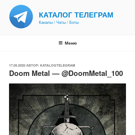
Перейти
к
КАТАЛОГ ТЕЛЕГРАМ
содержимому
Каналы / Чаты / Боты
Меню
ОПУБЛИКОВАНО
17.05.2020
АВТОР:
KATALOGTELEGRAM
Doom Metal — @DoomMetal_100