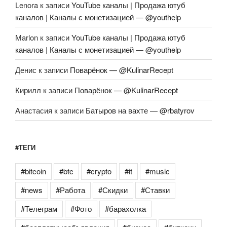
Lenora
к записи
YouTube каналы | Продажа ютуб
каналов | Каналы с монетизацией — @youthelp
Marlon
к записи
YouTube каналы | Продажа ютуб
каналов | Каналы с монетизацией — @youthelp
Денис
к записи
Поварёнок — @KulinarRecept
Кирилл
к записи
Поварёнок — @KulinarRecept
Анастасия
к записи
Батыров на вахте — @rbatyrov
#ТЕГИ
#bitcoin
#btc
#crypto
#it
#music
#news
#Работа
#Скидки
#Ставки
#Телеграм
#Фото
#барахолка