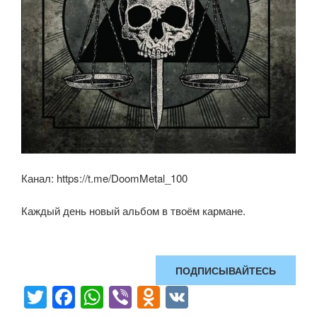
Канал: https://t.me/DoomMetal_100
Каждый день новый альбом в твоём кармане.
ПОДПИСЫВАЙТЕСЬ
T
F
W
Vi
O
V