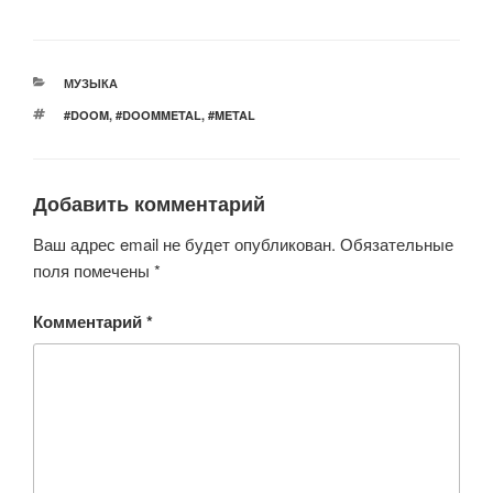
wi
a
h
b
d
K
tt
c
at
er
n
er
e
s
o
РУБРИКИ
МУЗЫКА
b
A
kl
МЕТКИ
#DOOM
,
#DOOMMETAL
,
#METAL
o
p
a
o
p
ss
Добавить комментарий
k
ni
ki
Ваш адрес email не будет опубликован.
Обязательные
поля помечены
*
Комментарий
*