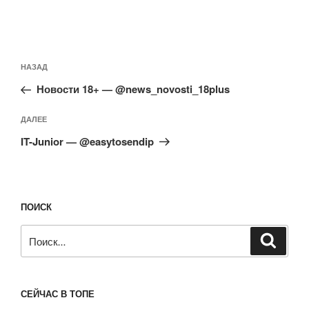
Навигация
Предыдущая
НАЗАД
по
запись:
записям
Новости 18+ — @news_novosti_18plus
Следующая
ДАЛЕЕ
запись
IT-Junior — @easytosendip
ПОИСК
Искать:
Поиск
СЕЙЧАС В ТОПЕ