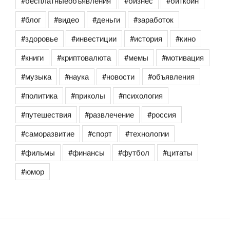
#бесплатныеобъявления
#бизнес
#биткоин
#блог
#видео
#деньги
#заработок
#здоровье
#инвестиции
#история
#кино
#книги
#криптовалюта
#мемы
#мотивация
#музыка
#наука
#новости
#объявления
#политика
#приколы
#психология
#путешествия
#развлечение
#россия
#саморазвитие
#спорт
#технологии
#фильмы
#финансы
#футбол
#цитаты
#юмор