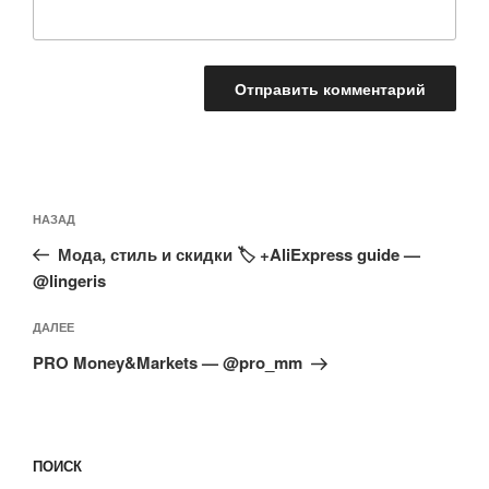
Навигация
Предыдущая
НАЗАД
по
запись:
записям
Мода, стиль и скидки 🏷 +AliExpress guide —
@lingeris
Следующая
ДАЛЕЕ
запись
PRO Money&Markets — @pro_mm
ПОИСК