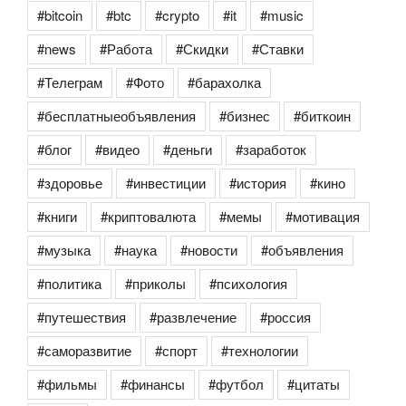
#bitcoin
#btc
#crypto
#it
#music
#news
#Работа
#Скидки
#Ставки
#Телеграм
#Фото
#барахолка
#бесплатныеобъявления
#бизнес
#биткоин
#блог
#видео
#деньги
#заработок
#здоровье
#инвестиции
#история
#кино
#книги
#криптовалюта
#мемы
#мотивация
#музыка
#наука
#новости
#объявления
#политика
#приколы
#психология
#путешествия
#развлечение
#россия
#саморазвитие
#спорт
#технологии
#фильмы
#финансы
#футбол
#цитаты