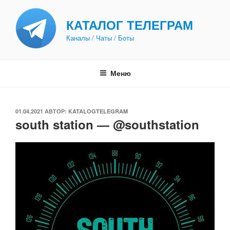
Перейти
к
КАТАЛОГ ТЕЛЕГРАМ
содержимому
Каналы / Чаты / Боты
Меню
ОПУБЛИКОВАНО
01.04.2021
АВТОР:
KATALOGTELEGRAM
south station — @southstation