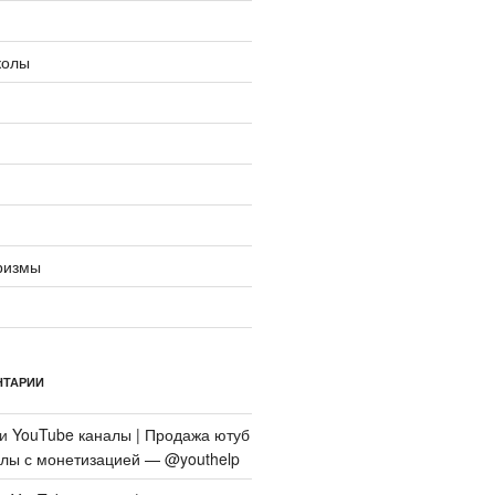
колы
ризмы
НТАРИИ
си
YouTube каналы | Продажа ютуб
алы с монетизацией — @youthelp