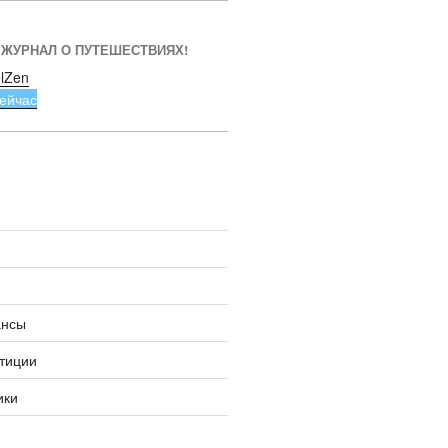
 ЖУРНАЛ О ПУТЕШЕСТВИЯХ!
lZen
ейчас
ансы
тиции
ики