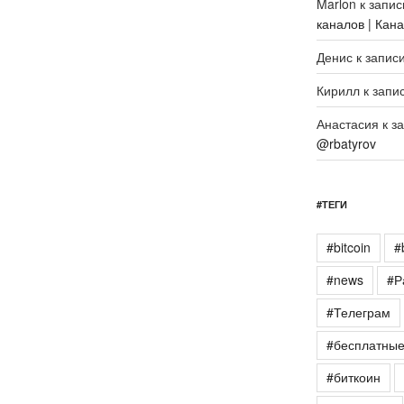
Marlon
к запи
каналов | Кан
Денис
к запис
Кирилл
к запи
Анастасия
к з
@rbatyrov
#ТЕГИ
#bitcoin
#
#news
#Р
#Телеграм
#бесплатны
#биткоин