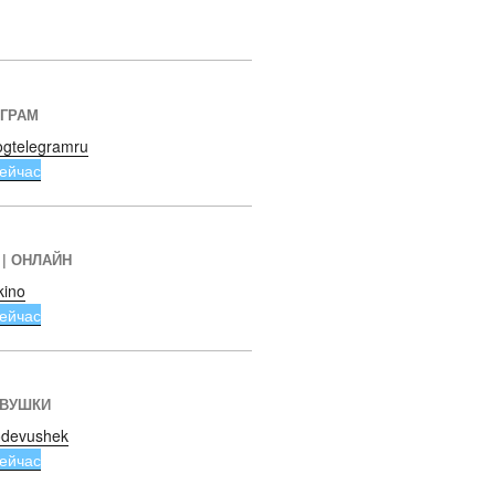
ЕГРАМ
ogtelegramru
ейчас
 | ОНЛАЙН
kino
ейчас
ЕВУШКИ
devushek
ейчас