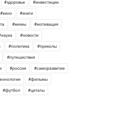
#здоровье
#инвестиции
#кино
#книги
та
#мемы
#мотивация
#наука
#новости
я
#политика
#приколы
#путешествия
е
#россия
#саморазвитие
ехнологии
#фильмы
#футбол
#цитаты