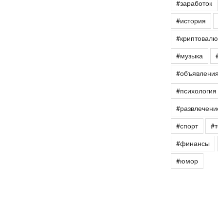
#заработок
#история
#криптовалю
#музыка
#объявлени
#психология
#развлечени
#спорт
#т
#финансы
#юмор