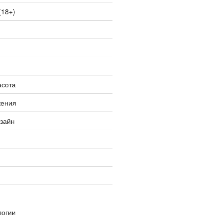
(18+)
асота
жения
изайн
логии