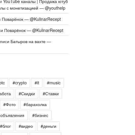
си
YouTube каналы | Продажа ютуб
алы с монетизацией — @youthelp
и
Поварёнок — @KulinarRecept
си
Поварёнок — @KulinarRecept
аписи
Батыров на вахте —
btc
#crypto
#it
#music
абота
#Скидки
#Ставки
#Фото
#барахолка
еобъявления
#бизнес
#блог
#видео
#деньги