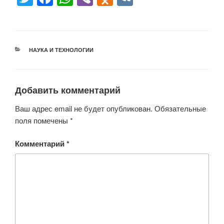
wi
a
h
b
d
K
tt
c
at
er
n
er
e
s
o
РУБРИКИ
НАУКА И ТЕХНОЛОГИИ
b
A
kl
o
p
a
o
p
ss
Добавить комментарий
k
ni
Ваш адрес email не будет опубликован.
Обязательные
ki
поля помечены
*
Комментарий
*