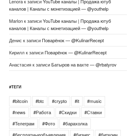
Lenora
к записи
YouTube каналы | Продажа ютуб
каналов | Каналы с монетизацией — @youthelp
Marlon
к записи
YouTube каналы | Продажа ютуб
каналов | Каналы с монетизацией — @youthelp
Денис
к записи
Поварёнок — @KulinarRecept
Кирилл
к записи
Поварёнок — @KulinarRecept
Анастасия
к записи
Батыров на вахте — @rbatyrov
#ТЕГИ
#bitcoin
#btc
#crypto
#it
#music
#news
#Работа
#Скидки
#Ставки
#Телеграм
#Фото
#барахолка
#бесплатныеобъявления
#бизнес
#биткоин