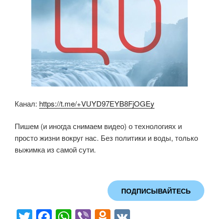
Канал:
https://t.me/+VUYD97EYB8FjOGEy
Пишем (и иногда снимаем видео) о технологиях и
просто жизни вокруг нас. Без политики и воды, только
выжимка из самой сути.
ПОДПИСЫВАЙТЕСЬ
T
F
W
Vi
O
V