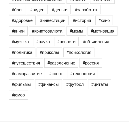
#блог
#видео
#деньги
#заработок
#здоровье
#инвестиции
#история
#кино
#книги
#криптовалюта
#мемы
#мотивация
#музыка
#наука
#новости
#объявления
#политика
#приколы
#психология
#путешествия
#развлечение
#россия
#саморазвитие
#спорт
#технологии
#фильмы
#финансы
#футбол
#цитаты
#юмор