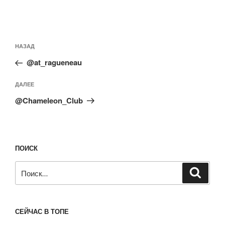
Навигация
Предыдущая
НАЗАД
по
запись:
записям
@at_ragueneau
Следующая
ДАЛЕЕ
запись
@Chameleon_Club
ПОИСК
Искать:
Поиск
СЕЙЧАС В ТОПЕ