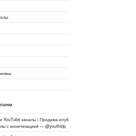
колы
ризмы
НТАРИИ
си
YouTube каналы | Продажа ютуб
алы с монетизацией — @youthelp