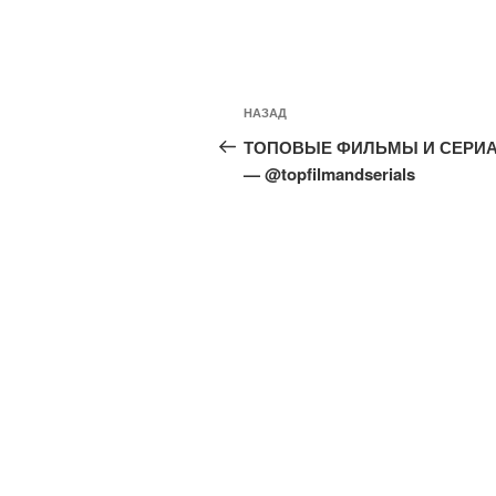
Навигация
Предыдущая
НАЗАД
по
запись:
ТОПОВЫЕ ФИЛЬМЫ И СЕРИ
записям
— @topfilmandserials