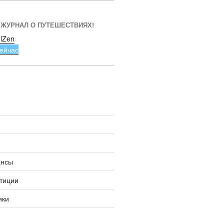
 ЖУРНАЛ О ПУТЕШЕСТВИЯХ!
lZen
ейчас
ансы
тиции
ики