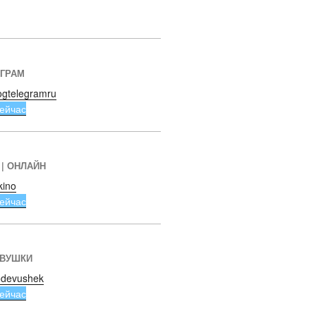
ЕГРАМ
ogtelegramru
ейчас
 | ОНЛАЙН
kino
ейчас
ЕВУШКИ
devushek
ейчас