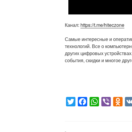
Канал:
https://t.me/hiteczone
Самые интересные и оператив
технологий. Все о компьютерн
других цифровых устройствах.
события, скидки и многое друг
T
F
W
Vi
O
wi
a
h
b
d
tt
c
at
er
n
er
e
s
o