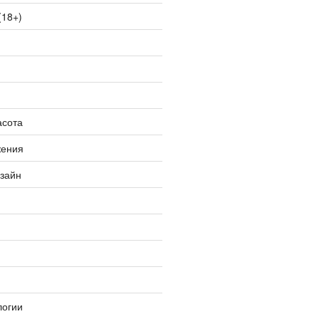
(18+)
асота
жения
изайн
логии