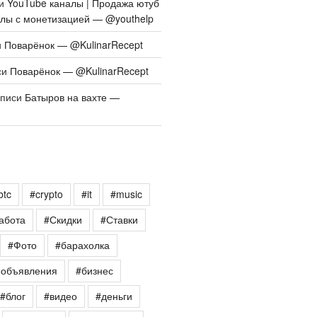
си
YouTube каналы | Продажа ютуб
алы с монетизацией — @youthelp
и
Поварёнок — @KulinarRecept
си
Поварёнок — @KulinarRecept
аписи
Батыров на вахте —
btc
#crypto
#it
#music
абота
#Скидки
#Ставки
#Фото
#барахолка
еобъявления
#бизнес
#блог
#видео
#деньги