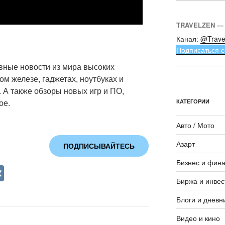
TRAVELZEN —
Канал:
@Trave
Подписаться с
ные новости из мира высоких
ом железе, гаджетах, ноутбуках и
 А также обзоры новых игр и ПО,
ое.
КАТЕГОРИИ
Авто / Мото
Азарт
ПОДПИСЫВАЙТЕСЬ
Бизнес и фин
V
Биржа и инвес
K
Блоги и дневн
Видео и кино