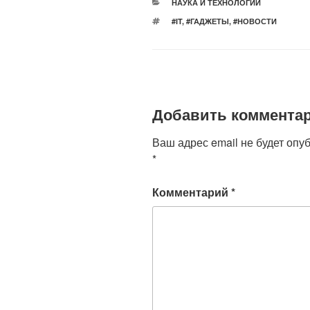
РУБРИКИ
НАУКА И ТЕХНОЛОГИИ
b
A
kl
МЕТКИ
#IT
,
#ГАДЖЕТЫ
,
#НОВОСТИ
o
p
a
o
p
ss
k
ni
ki
Добавить коммента
Ваш адрес email не будет опу
*
Комментарий
*