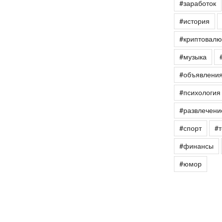
#заработок
#история
#криптовалю
#музыка
#объявлени
#психология
#развлечени
#спорт
#т
#финансы
#юмор