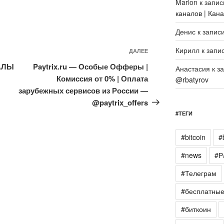
Marlon
к запи
каналов | Кан
Денис
к запис
Кирилл
к запи
Следующая
ДАЛЕЕ
запись
АЛЫ
Paytrix.ru — Особые Офферы |
Анастасия
к з
Комиссия от 0% | Оплата
@rbatyrov
зарубежных сервисов из России —
@paytrix_offers
#ТЕГИ
#bitcoin
#
#news
#Р
#Телеграм
#бесплатны
#биткоин