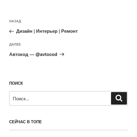
Навигация
Предыдущая
НАЗАД
по
запись:
записям
Дизайн | Интерьер | Ремонт
Следующая
ДАЛЕЕ
запись
Автокод — @avtocod
ПОИСК
Искать:
Поиск
СЕЙЧАС В ТОПЕ