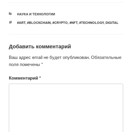
tt
c
at
er
n
er
e
s
o
РУБРИКИ
НАУКА И ТЕХНОЛОГИИ
b
A
kl
МЕТКИ
#ART
,
#BLOCKCHAIN
,
#CRYPTO
,
#NFT
,
#TECHNOLOGY
,
DIGITAL
o
p
a
o
p
ss
Добавить комментарий
k
ni
ki
Ваш адрес email не будет опубликован.
Обязательные
поля помечены
*
Комментарий
*