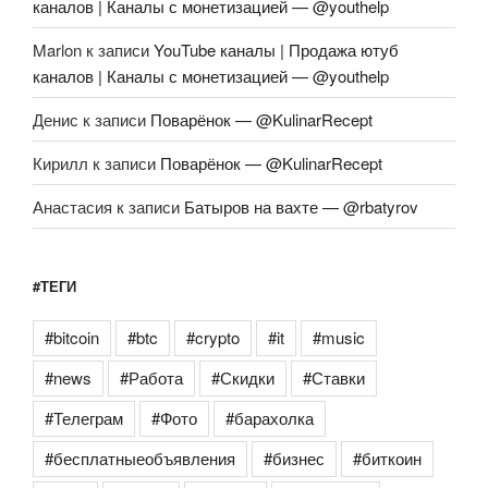
каналов | Каналы с монетизацией — @youthelp
Marlon
к записи
YouTube каналы | Продажа ютуб
каналов | Каналы с монетизацией — @youthelp
Денис
к записи
Поварёнок — @KulinarRecept
Кирилл
к записи
Поварёнок — @KulinarRecept
Анастасия
к записи
Батыров на вахте — @rbatyrov
#ТЕГИ
#bitcoin
#btc
#crypto
#it
#music
#news
#Работа
#Скидки
#Ставки
#Телеграм
#Фото
#барахолка
#бесплатныеобъявления
#бизнес
#биткоин