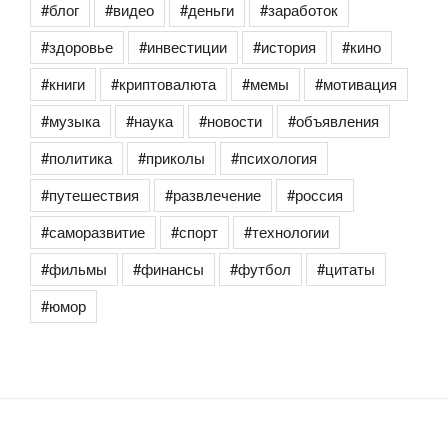
#блог
#видео
#деньги
#заработок
#здоровье
#инвестиции
#история
#кино
#книги
#криптовалюта
#мемы
#мотивация
#музыка
#наука
#новости
#объявления
#политика
#приколы
#психология
#путешествия
#развлечение
#россия
#саморазвитие
#спорт
#технологии
#фильмы
#финансы
#футбол
#цитаты
#юмор