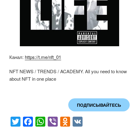
Канал:
https://t.me/nft_01
NFT NEWS / TRENDS / ACADEMY. All you need to know
about NFT in one place
ПОДПИСЫВАЙТЕСЬ
T
F
W
Vi
O
V
wi
a
h
b
d
K