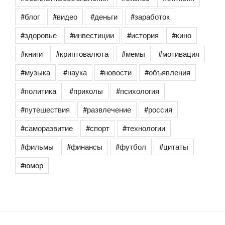
#блог
#видео
#деньги
#заработок
#здоровье
#инвестиции
#история
#кино
#книги
#криптовалюта
#мемы
#мотивация
#музыка
#наука
#новости
#объявления
#политика
#приколы
#психология
#путешествия
#развлечение
#россия
#саморазвитие
#спорт
#технологии
#фильмы
#финансы
#футбол
#цитаты
#юмор