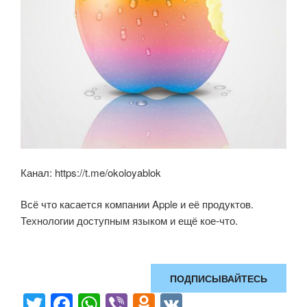
Канал: https://t.me/okoloyablok
Всё что касается компании Apple и её продуктов.
Технологии доступным языком и ещё кое-что.
ПОДПИСЫВАЙТЕСЬ
T
F
W
Vi
O
V