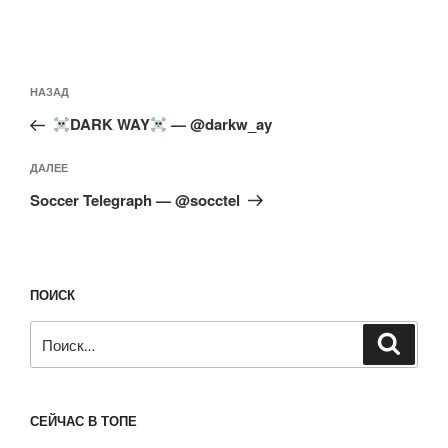
Навигация
Предыдущая
НАЗАД
по
запись:
записям
DARK WAY
— @darkw_ay
Следующая
ДАЛЕЕ
запись
Soccer Telegraph — @socctel
ПОИСК
Искать:
Поиск
СЕЙЧАС В ТОПЕ