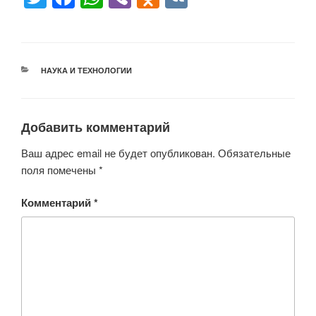
wi
a
h
b
d
K
tt
c
at
er
n
er
e
s
o
РУБРИКИ
НАУКА И ТЕХНОЛОГИИ
b
A
kl
o
p
a
o
p
ss
Добавить комментарий
k
ni
Ваш адрес email не будет опубликован.
Обязательные
ki
поля помечены
*
Комментарий
*