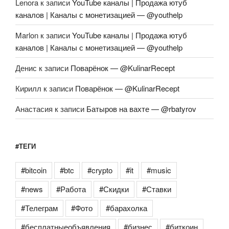
Lenora
к записи
YouTube каналы | Продажа ютуб
каналов | Каналы с монетизацией — @youthelp
Marlon
к записи
YouTube каналы | Продажа ютуб
каналов | Каналы с монетизацией — @youthelp
Денис
к записи
Поварёнок — @KulinarRecept
Кирилл
к записи
Поварёнок — @KulinarRecept
Анастасия
к записи
Батыров на вахте — @rbatyrov
#ТЕГИ
#bitcoin
#btc
#crypto
#it
#music
#news
#Работа
#Скидки
#Ставки
#Телеграм
#Фото
#барахолка
#бесплатныеобъявления
#бизнес
#биткоин