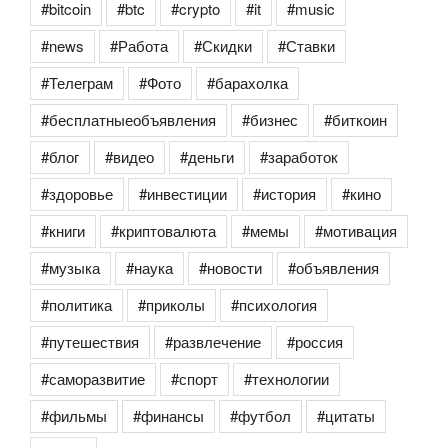
#bitcoin
#btc
#crypto
#it
#music
#news
#Работа
#Скидки
#Ставки
#Телеграм
#Фото
#барахолка
#бесплатныеобъявления
#бизнес
#биткоин
#блог
#видео
#деньги
#заработок
#здоровье
#инвестиции
#история
#кино
#книги
#криптовалюта
#мемы
#мотивация
#музыка
#наука
#новости
#объявления
#политика
#приколы
#психология
#путешествия
#развлечение
#россия
#саморазвитие
#спорт
#технологии
#фильмы
#финансы
#футбол
#цитаты