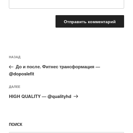
Навигация
Предыдущая
НАЗАД
по
запись:
записям
До и после. Фитнес трансформация —
@doposlefit
Следующая
ДАЛЕЕ
запись
HIGH QUALITY — @qualityhd
ПОИСК