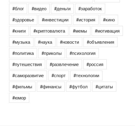
#блог
#видео
#деньги
#заработок
#здоровье
#инвестиции
#история
#кино
#книги
#криптовалюта
#мемы
#мотивация
#музыка
#наука
#новости
#объявления
#политика
#приколы
#психология
#путешествия
#развлечение
#россия
#саморазвитие
#спорт
#технологии
#фильмы
#финансы
#футбол
#цитаты
#юмор