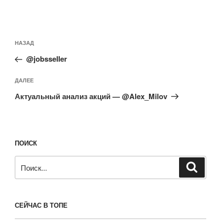
Навигация
Предыдущая
НАЗАД
по
запись:
записям
@jobsseIIer
Следующая
ДАЛЕЕ
запись
Актуальный анализ акций — @Alex_Milov
ПОИСК
Искать:
Поиск
СЕЙЧАС В ТОПЕ