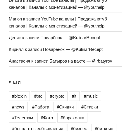
каналов | Каналы с монетизацией — @youthelp
Marlon
к записи
YouTube каналы | Продажа ютуб
каналов | Каналы с монетизацией — @youthelp
Денис
к записи
Поварёнок — @KulinarRecept
Кирилл
к записи
Поварёнок — @KulinarRecept
Анастасия
к записи
Батыров на вахте — @rbatyrov
#ТЕГИ
#bitcoin
#btc
#crypto
#it
#music
#news
#Работа
#Скидки
#Ставки
#Телеграм
#Фото
#барахолка
#бесплатныеобъявления
#бизнес
#биткоин