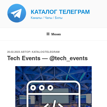
Перейти
к
КАТАЛОГ ТЕЛЕГРАМ
содержимому
Каналы / Чаты / Боты
Меню
ОПУБЛИКОВАНО
20.02.2023
АВТОР:
KATALOGTELEGRAM
Tech Events — @tech_events