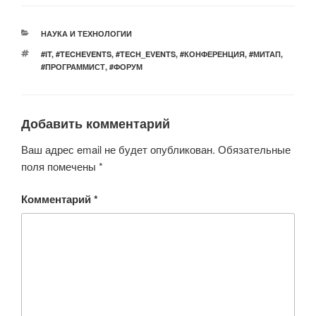
tt
c
at
er
n
er
e
s
o
РУБРИКИ
НАУКА И ТЕХНОЛОГИИ
b
A
kl
МЕТКИ
#IT
,
#TECHEVENTS
,
#TECH_EVENTS
,
#КОНФЕРЕНЦИЯ
,
#МИТАП
,
o
p
a
#ПРОГРАММИСТ
,
#ФОРУМ
o
p
ss
k
ni
Добавить комментарий
ki
Ваш адрес email не будет опубликован.
Обязательные
поля помечены
*
Комментарий
*