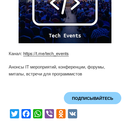
Канал:
https://t.me/tech_events
Анонсы IT мероприятий, конференции, форумы,
митапы, встречи для программистов
ПОДПИСЫВАЙТЕСЬ
T
F
W
Vi
O
V
wi
a
h
b
d
K