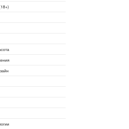
(18+)
асота
жения
изайн
логии