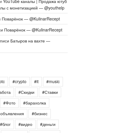
си
YouTube каналы | Продажа ютуб
алы с монетизацией — @youthelp
и
Поварёнок — @KulinarRecept
си
Поварёнок — @KulinarRecept
аписи
Батыров на вахте —
btc
#crypto
#it
#music
абота
#Скидки
#Ставки
#Фото
#барахолка
еобъявления
#бизнес
#блог
#видео
#деньги