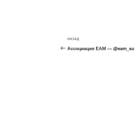
Навигация
Предыдущая
НАЗАД
по
запись:
Ассоциация ЕАМ — @eam_su
записям