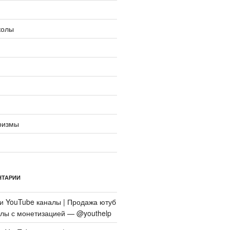
колы
ризмы
НТАРИИ
си
YouTube каналы | Продажа ютуб
алы с монетизацией — @youthelp