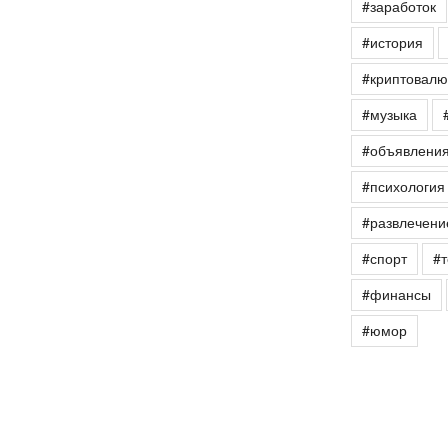
#заработок
#история
#криптовалю
#музыка
#объявлени
#психология
#развлечени
#спорт
#т
#финансы
#юмор