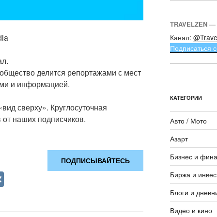
TRAVELZEN —
dia
Канал:
@Trave
Подписаться с
ал.
общество делится репортажами с мест
ями и информацией.
КАТЕГОРИИ
 «вид сверху». Круглосуточная
 от наших подписчиков.
Авто / Мото
Азарт
Бизнес и фин
ПОДПИСЫВАЙТЕСЬ
V
Биржа и инвес
K
Блоги и дневн
Видео и кино