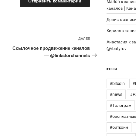
Marlon
к запи
каналов | Кан
Денис
к запис
Кирилл
к запи
Следующая
ДАЛЕЕ
Анастасия
к з
запись
Ссылочное продвижение каналов
@rbatyrov
— @linksforchannels
#ТЕГИ
#bitcoin
#
#news
#Р
#Телеграм
#бесплатны
#биткоин