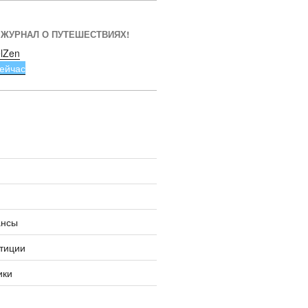
 ЖУРНАЛ О ПУТЕШЕСТВИЯХ!
lZen
ейчас
ансы
тиции
ики