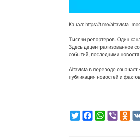
Канал: https://t.me/altavista_me
Тысячи репортеров. Один кан
Здесь децентрализованное со
событий, последними новост
Altavista в переводе означает
публикация новостей и фактов
T
F
W
Vi
O
wi
a
h
b
d
tt
c
at
er
n