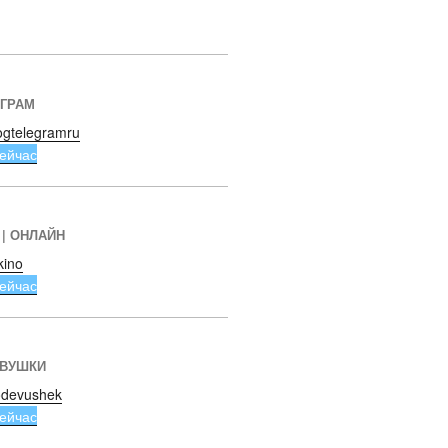
ЕГРАМ
ogtelegramru
ейчас
 | ОНЛАЙН
kino
ейчас
ЕВУШКИ
devushek
ейчас