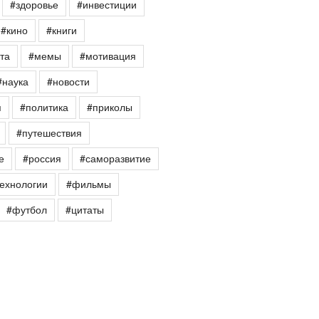
#здоровье
#инвестиции
#кино
#книги
та
#мемы
#мотивация
#наука
#новости
я
#политика
#приколы
#путешествия
е
#россия
#саморазвитие
ехнологии
#фильмы
#футбол
#цитаты