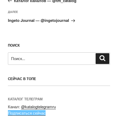
записям
Каталог каналов — @tm_catalog
Следующая
ДАЛЕЕ
запись
Ingeto Journal — @ingetojournal
ПОИСК
Искать:
Поиск
СЕЙЧАС В ТОПЕ
КАТАЛОГ ТЕЛЕГРАМ
Канал:
@katalogtelegramru
Подписаться сейчас