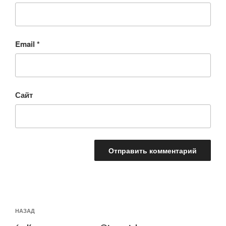
Email
*
Сайт
Навигация
Предыдущая
НАЗАД
по
запись: