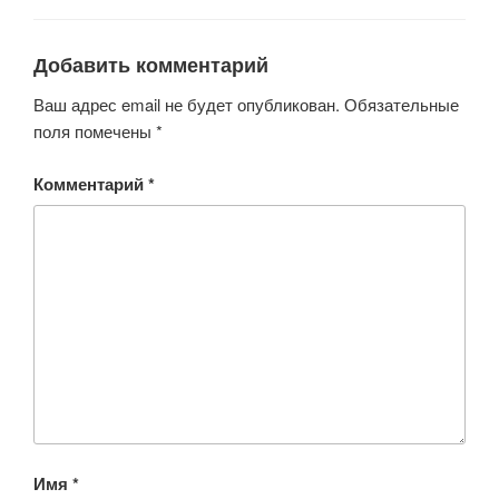
b
A
kl
o
p
a
o
p
ss
Добавить комментарий
k
ni
Ваш адрес email не будет опубликован.
Обязательные
ki
поля помечены
*
Комментарий
*
Имя
*