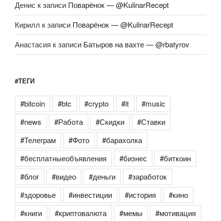
Денис
к записи
Поварёнок — @KulinarRecept
Кирилл
к записи
Поварёнок — @KulinarRecept
Анастасия
к записи
Батыров на вахте — @rbatyrov
#ТЕГИ
#bitcoin
#btc
#crypto
#it
#music
#news
#Работа
#Скидки
#Ставки
#Телеграм
#Фото
#барахолка
#бесплатныеобъявления
#бизнес
#биткоин
#блог
#видео
#деньги
#заработок
#здоровье
#инвестиции
#история
#кино
#книги
#криптовалюта
#мемы
#мотивация