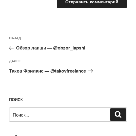
Навигация
Предыдущая
НАЗАД
по
запись:
записям
Обзор лапши — @obzor_lapshi
Следующая
ДАЛЕЕ
запись
Таков Фриланс — @takovfreelance
ПОИСК
Искать:
Поиск