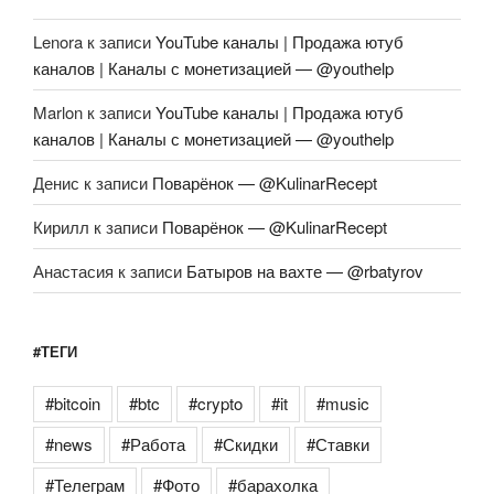
Lenora
к записи
YouTube каналы | Продажа ютуб
каналов | Каналы с монетизацией — @youthelp
Marlon
к записи
YouTube каналы | Продажа ютуб
каналов | Каналы с монетизацией — @youthelp
Денис
к записи
Поварёнок — @KulinarRecept
Кирилл
к записи
Поварёнок — @KulinarRecept
Анастасия
к записи
Батыров на вахте — @rbatyrov
#ТЕГИ
#bitcoin
#btc
#crypto
#it
#music
#news
#Работа
#Скидки
#Ставки
#Телеграм
#Фото
#барахолка