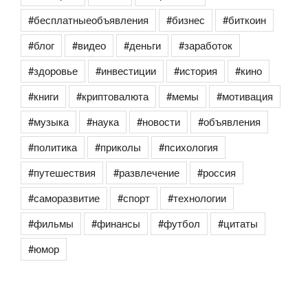
#бесплатныеобъявления
#бизнес
#биткоин
#блог
#видео
#деньги
#заработок
#здоровье
#инвестиции
#история
#кино
#книги
#криптовалюта
#мемы
#мотивация
#музыка
#наука
#новости
#объявления
#политика
#приколы
#психология
#путешествия
#развлечение
#россия
#саморазвитие
#спорт
#технологии
#фильмы
#финансы
#футбол
#цитаты
#юмор