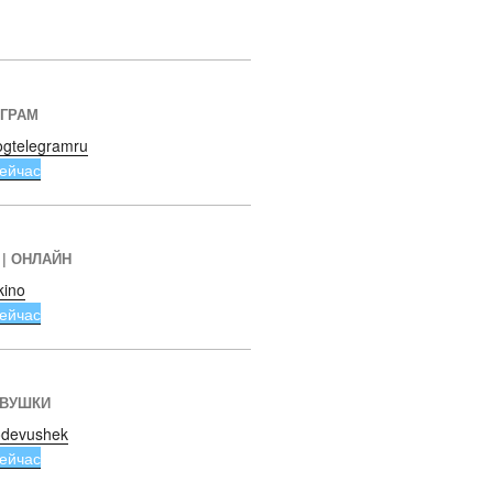
ЕГРАМ
ogtelegramru
ейчас
 | ОНЛАЙН
kino
ейчас
ЕВУШКИ
devushek
ейчас