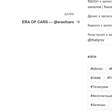
Marlon
к запи
каналов | Кан
Следующая
ДАЛЕЕ
Денис
к запис
запись
ERA OF CARS — @eraofcars
Кирилл
к запи
Анастасия
к з
@rbatyrov
#ТЕГИ
#bitcoin
#
#news
#Р
#Телеграм
#бесплатны
#биткоин