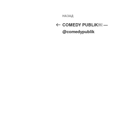
Навигация
Предыдущая
НАЗАД
по
запись:
COMEDY PUBLiK￼ —
записям
@comedypublik