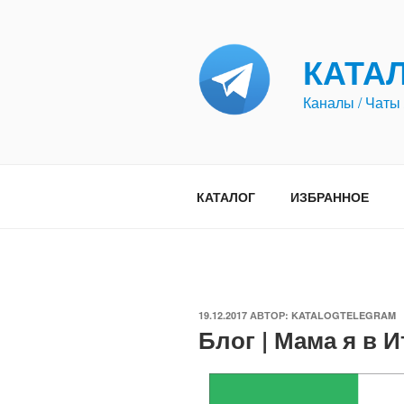
Перейти
к
содержимому
КАТА
Каналы / Чаты 
КАТАЛОГ
ИЗБРАННОЕ
ОПУБЛИКОВАНО
19.12.2017
АВТОР:
KATALOGTELEGRAM
Блог | Мама я в И