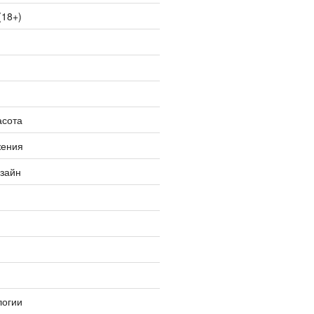
(18+)
асота
жения
изайн
логии