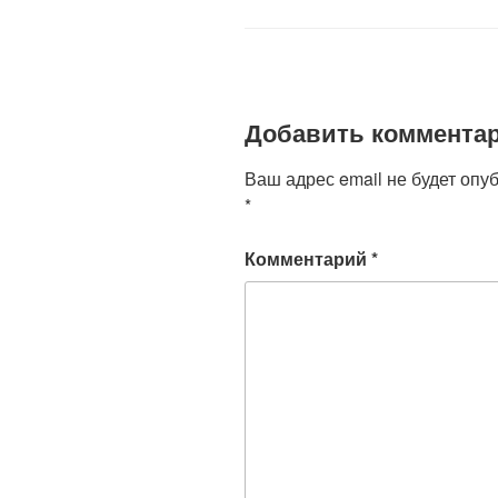
o
p
a
o
p
ss
k
ni
ki
Добавить коммента
Ваш адрес email не будет опу
*
Комментарий
*