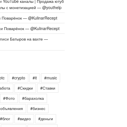
си
YouTube каналы | Продажа ютуб
алы с монетизацией — @youthelp
и
Поварёнок — @KulinarRecept
си
Поварёнок — @KulinarRecept
аписи
Батыров на вахте —
btc
#crypto
#it
#music
абота
#Скидки
#Ставки
#Фото
#барахолка
еобъявления
#бизнес
#блог
#видео
#деньги