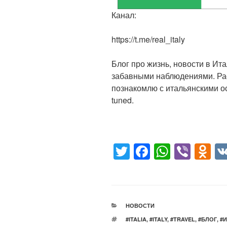
Канал:
https://t.me/real_italy
Блог про жизнь, новости в Ит
забавными наблюдениями. Рас
познакомлю с итальянскими о
tuned.
T
F
W
Vi
O
wi
a
h
b
d
tt
c
at
er
n
er
e
s
o
РУБРИКИ
НОВОСТИ
b
A
kl
МЕТКИ
#ITALIA
,
#ITALY
,
#TRAVEL
,
#БЛОГ
,
#