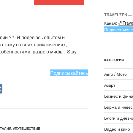
TRAVELZEN —
Канал:
@Trave
Подписаться с
алии ??. Я поделюсь опытом и
скажу о своих приключениях,
собенностями, развею мифы. Stay
КАТЕГОРИИ
Подписывайтесь
Авто / Мото
V
Азарт
K
Бизнес и фин
Биржа и инвес
Блоги и дневн
Видео и кино
ИТАЛИЯ
,
#ПУТЕШЕСТВИЕ