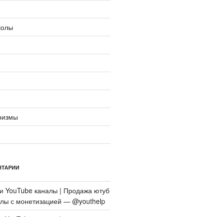
колы
ризмы
НТАРИИ
си
YouTube каналы | Продажа ютуб
алы с монетизацией — @youthelp