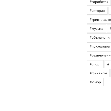
#заработок
#история
#криптовалю
#музыка
#объявлени
#психология
#развлечени
#спорт
#т
#финансы
#юмор