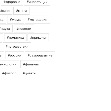
#здоровье
#инвестиции
#кино
#книги
та
#мемы
#мотивация
#наука
#новости
я
#политика
#приколы
#путешествия
е
#россия
#саморазвитие
ехнологии
#фильмы
#футбол
#цитаты