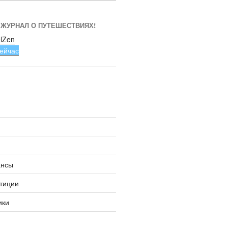
 ЖУРНАЛ О ПУТЕШЕСТВИЯХ!
lZen
ейчас
ансы
тиции
ики