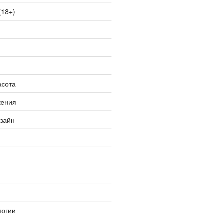
(18+)
асота
жения
изайн
логии