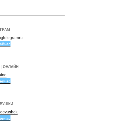
ЕГРАМ
ogtelegramru
ейчас
 | ОНЛАЙН
kino
ейчас
ЕВУШКИ
devushek
ейчас