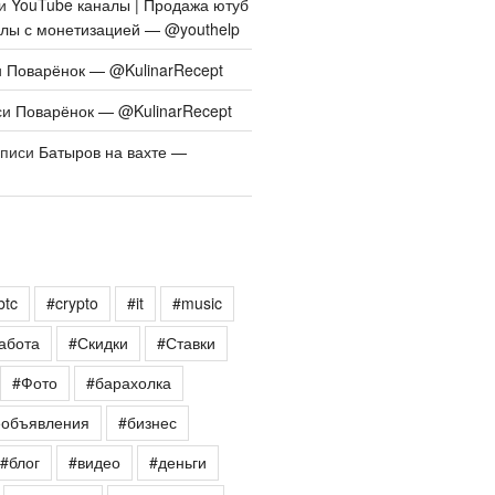
си
YouTube каналы | Продажа ютуб
алы с монетизацией — @youthelp
и
Поварёнок — @KulinarRecept
си
Поварёнок — @KulinarRecept
аписи
Батыров на вахте —
btc
#crypto
#it
#music
абота
#Скидки
#Ставки
#Фото
#барахолка
еобъявления
#бизнес
#блог
#видео
#деньги