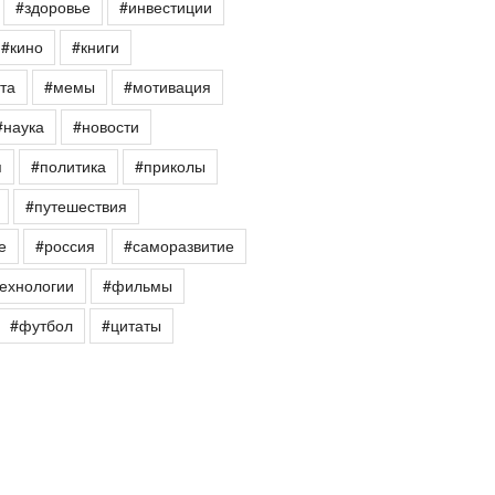
#здоровье
#инвестиции
#кино
#книги
та
#мемы
#мотивация
#наука
#новости
я
#политика
#приколы
#путешествия
е
#россия
#саморазвитие
ехнологии
#фильмы
#футбол
#цитаты