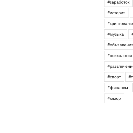
#заработок
#история
#криптовалю
#музыка
#объявлени
#психология
#развлечени
#спорт
#т
#финансы
#юмор