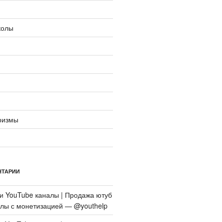
колы
ризмы
НТАРИИ
си
YouTube каналы | Продажа ютуб
алы с монетизацией — @youthelp