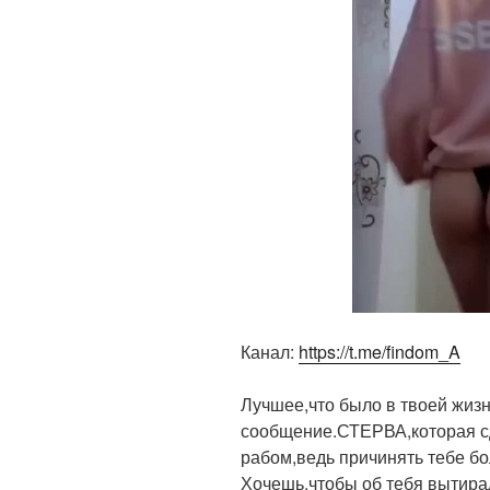
Канал:
https://t.me/findom_A
Лучшее,что было в твоей жизн
сообщение.СТЕРВА,которая с
рабом,ведь причинять тебе б
Хочешь,чтобы об тебя вытира