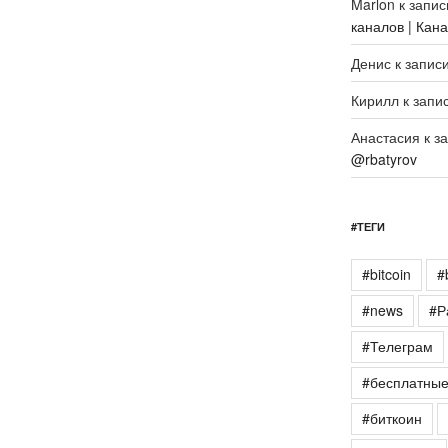
Marlon
к запи
каналов | Кан
Денис
к запис
Кирилл
к запи
Анастасия
к з
@rbatyrov
#ТЕГИ
#bitcoin
#
#news
#Р
#Телеграм
#бесплатны
#биткоин