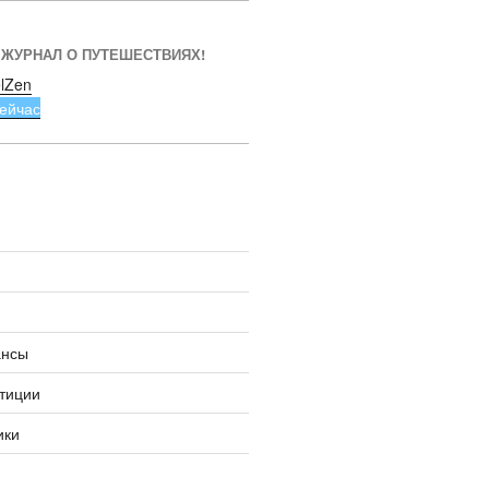
 ЖУРНАЛ О ПУТЕШЕСТВИЯХ!
lZen
ейчас
ансы
тиции
ики