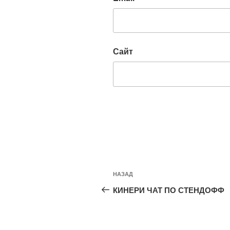
Сайт
Навигация
Предыдущая
НАЗАД
по
запись:
КИНЕРИ ЧАТ ПО СТЕНДОФФ
записям