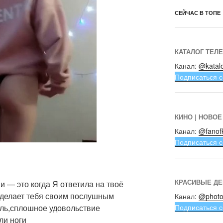
СЕЙЧАС В ТОПЕ
КАТАЛОГ ТЕЛ
Канал:
@katal
Подписаться с
КИНО | НОВОЕ
Канал:
@fanof
Подписаться с
КРАСИВЫЕ Д
и — это когда Я ответила на твоё
делает тебя своим послушным
Канал:
@photo
Подписаться с
оль,сплошное удовольствие
ли ноги