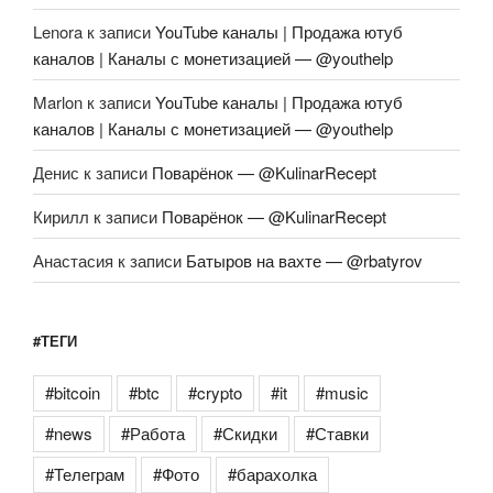
Lenora
к записи
YouTube каналы | Продажа ютуб
каналов | Каналы с монетизацией — @youthelp
Marlon
к записи
YouTube каналы | Продажа ютуб
каналов | Каналы с монетизацией — @youthelp
Денис
к записи
Поварёнок — @KulinarRecept
Кирилл
к записи
Поварёнок — @KulinarRecept
Анастасия
к записи
Батыров на вахте — @rbatyrov
#ТЕГИ
#bitcoin
#btc
#crypto
#it
#music
#news
#Работа
#Скидки
#Ставки
#Телеграм
#Фото
#барахолка