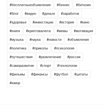
#бесплатныеобъявления
#бизнес
#биткоин
#блог
#видео
#деньги
#заработок
#здоровье
#инвестиции
#история
#кино
#книги
#криптовалюта
#мемы
#мотивация
#музыка
#наука
#новости
#объявления
#политика
#приколы
#психология
#путешествия
#развлечение
#россия
#саморазвитие
#спорт
#технологии
#фильмы
#финансы
#футбол
#цитаты
#юмор