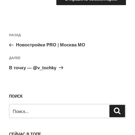
Навигация
Предыдущая
НАЗАД
по
запись:
записям
Новостройки PRO | Москва МО
Следующая
ДАЛЕЕ
запись
В точку — @v_tochky
ПОИСК
Искать:
Поиск
СЕЙЧАС В ТОПЕ