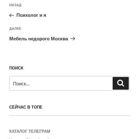
Навигация
Предыдущая
НАЗАД
по
запись:
записям
Психолог и я
Следующая
ДАЛЕЕ
запись
Мебель недорого Москва
ПОИСК
Искать:
Поиск
СЕЙЧАС В ТОПЕ
КАТАЛОГ ТЕЛЕГРАМ