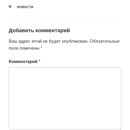
er
e
s
o
РУБРИКИ
НОВОСТИ
b
A
kl
o
p
a
o
p
ss
Добавить комментарий
k
ni
Ваш адрес email не будет опубликован.
Обязательные
ki
поля помечены
*
Комментарий
*