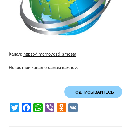
Канал:
https://t.me/novosti_smesta
Новостной канал о самом важном.
ПОДПИСЫВАЙТЕСЬ
T
F
W
Vi
O
V
wi
a
h
b
d
K
tt
c
at
er
n