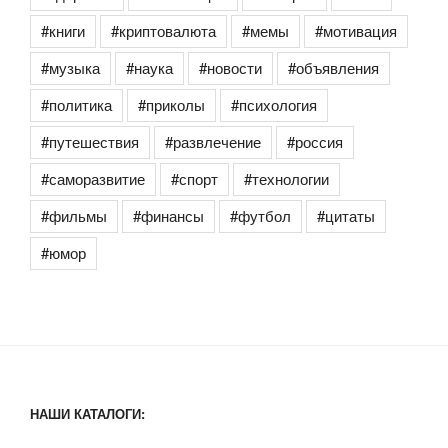
#книги
#криптовалюта
#мемы
#мотивация
#музыка
#наука
#новости
#объявления
#политика
#приколы
#психология
#путешествия
#развлечение
#россия
#саморазвитие
#спорт
#технологии
#фильмы
#финансы
#футбол
#цитаты
#юмор
НАШИ КАТАЛОГИ: