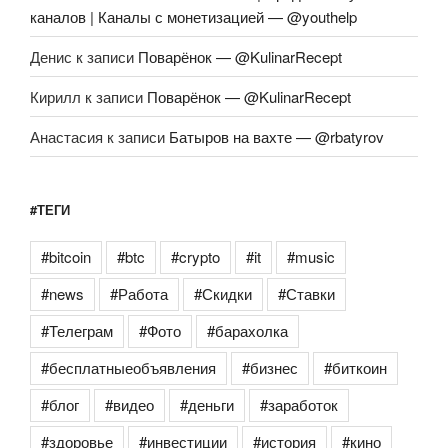
каналов | Каналы с монетизацией — @youthelp
Денис
к записи
Поварёнок — @KulinarRecept
Кирилл
к записи
Поварёнок — @KulinarRecept
Анастасия
к записи
Батыров на вахте — @rbatyrov
#ТЕГИ
#bitcoin
#btc
#crypto
#it
#music
#news
#Работа
#Скидки
#Ставки
#Телеграм
#Фото
#барахолка
#бесплатныеобъявления
#бизнес
#биткоин
#блог
#видео
#деньги
#заработок
#здоровье
#инвестиции
#история
#кино