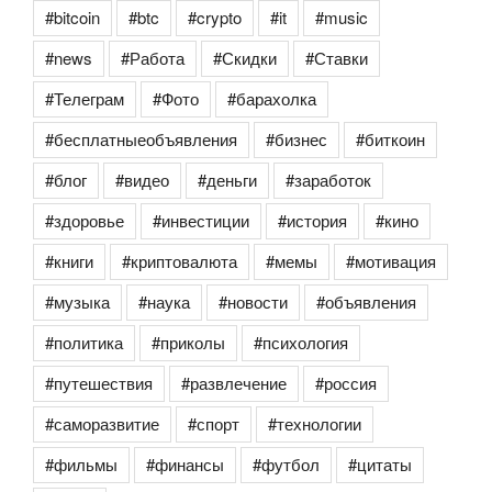
#bitcoin
#btc
#crypto
#it
#music
#news
#Работа
#Скидки
#Ставки
#Телеграм
#Фото
#барахолка
#бесплатныеобъявления
#бизнес
#биткоин
#блог
#видео
#деньги
#заработок
#здоровье
#инвестиции
#история
#кино
#книги
#криптовалюта
#мемы
#мотивация
#музыка
#наука
#новости
#объявления
#политика
#приколы
#психология
#путешествия
#развлечение
#россия
#саморазвитие
#спорт
#технологии
#фильмы
#финансы
#футбол
#цитаты