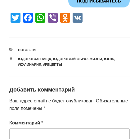
ПОДПИСЫВАЙТЕСЬ
T
F
W
Vi
O
V
wi
a
h
b
d
K
tt
c
at
er
n
er
e
s
o
РУБРИКИ
НОВОСТИ
b
A
kl
МЕТКИ
#ЗДОРОВАЯ ПИЩА
,
#ЗДОРОВЫЙ ОБРАЗ ЖИЗНИ
,
#ЗОЖ
,
o
p
a
#КУЛИНАРИЯ
,
#РЕЦЕПТЫ
o
p
ss
k
ni
Добавить комментарий
ki
Ваш адрес email не будет опубликован.
Обязательные
поля помечены
*
Комментарий
*