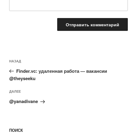
Навигация
Предыдущая
НАЗАД
по
запись:
записям
Finder.vc: удаленная работа — вакансии
@theyseeku
Следующая
ДАЛЕЕ
запись
@yanadivane
ПОИСК