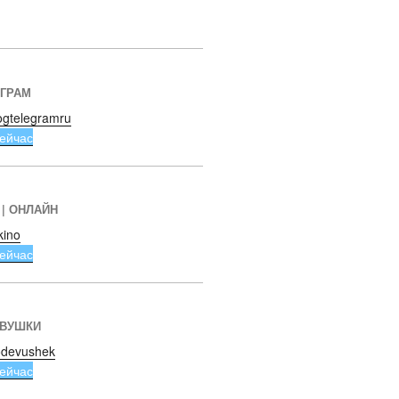
ЕГРАМ
ogtelegramru
ейчас
 | ОНЛАЙН
kino
ейчас
ЕВУШКИ
devushek
ейчас