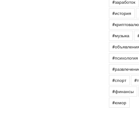
#заработок
#история
#криптовалю
#музыка
#объявлени
#психология
#развлечени
#спорт
#т
#финансы
#юмор