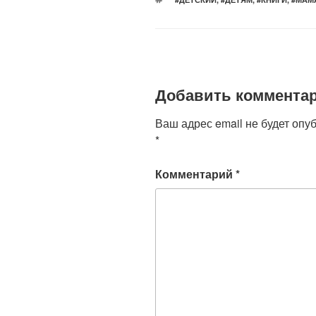
o
p
a
o
p
ss
k
ni
ki
Добавить коммента
Ваш адрес email не будет опу
*
Комментарий
*