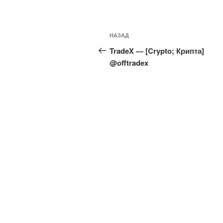
Навигация
Предыдущая
НАЗАД
по
запись:
TradeX — [Crypto; Крипта]
записям
@offtradex