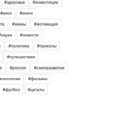
#здоровье
#инвестиции
#кино
#книги
та
#мемы
#мотивация
#наука
#новости
я
#политика
#приколы
#путешествия
е
#россия
#саморазвитие
ехнологии
#фильмы
#футбол
#цитаты