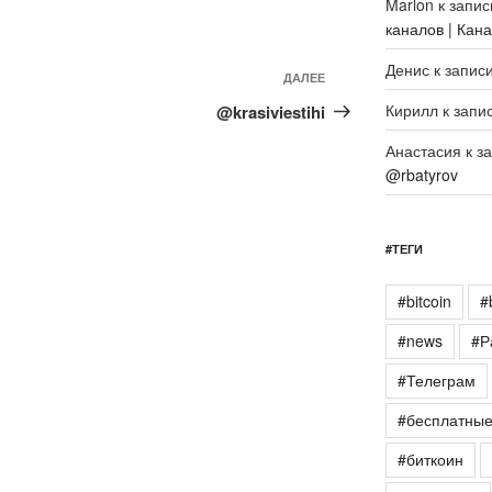
Marlon
к запи
каналов | Кан
Денис
к запис
Следующая
ДАЛЕЕ
запись
Кирилл
к запи
@krasiviestihi
Анастасия
к з
@rbatyrov
#ТЕГИ
#bitcoin
#
#news
#Р
#Телеграм
#бесплатны
#биткоин