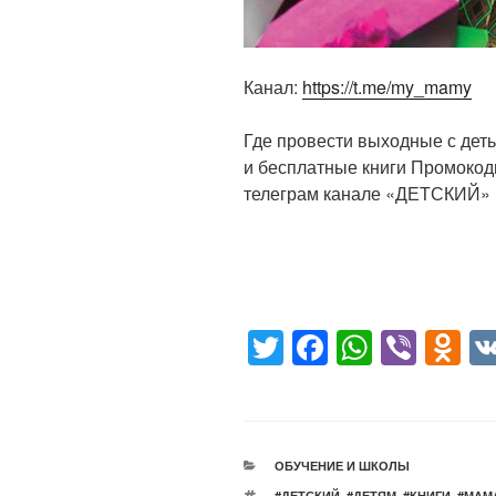
Канал:
https://t.me/my_mamy
️Где провести выходные с деть
и бесплатные книги ️Промокод
телеграм канале «ДЕТСКИЙ» h
T
F
W
Vi
O
wi
a
h
b
d
tt
c
at
er
n
er
e
s
o
РУБРИКИ
ОБУЧЕНИЕ И ШКОЛЫ
b
A
kl
МЕТКИ
#ДЕТСКИЙ
,
#ДЕТЯМ
,
#КНИГИ
,
#МАМ