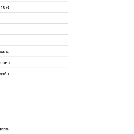
(18+)
асота
жения
изайн
логии