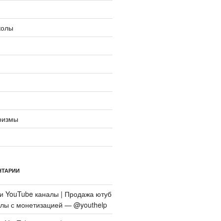
колы
ризмы
НТАРИИ
си
YouTube каналы | Продажа ютуб
алы с монетизацией — @youthelp