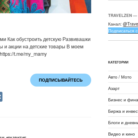
TRAVELZEN —
Канал:
@Trave
Подписаться с
ми ️Как обустроить детскую ️Развивашки
ы и акции на детские товары В моем
ttps://t.me/my_mamy
КАТЕГОРИИ
Авто / Мото
ПОДПИСЫВАЙТЕСЬ
Азарт
V
Бизнес и фин
K
Биржа и инвес
Блоги и дневн
Видео и кино
АМ
,
#РАЗВИТИЕ