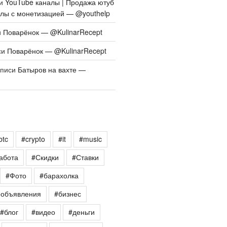
си
YouTube каналы | Продажа ютуб
алы с монетизацией — @youthelp
и
Поварёнок — @KulinarRecept
си
Поварёнок — @KulinarRecept
аписи
Батыров на вахте —
btc
#crypto
#it
#music
абота
#Скидки
#Ставки
#Фото
#барахолка
еобъявления
#бизнес
#блог
#видео
#деньги