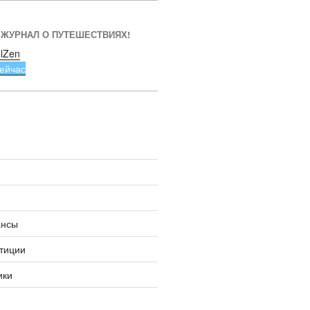
 ЖУРНАЛ О ПУТЕШЕСТВИЯХ!
lZen
ейчас
ансы
тиции
ики