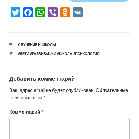
T
F
W
Vi
O
V
wi
a
h
b
d
K
tt
c
at
er
n
er
e
s
o
РУБРИКИ
ОБУЧЕНИЕ И ШКОЛЫ
b
A
kl
МЕТКИ
#ДЕТИ #РАЗВИВАШКИ #ШКОЛА #ПСИХОЛОГИЯ
o
p
a
o
p
ss
Добавить комментарий
k
ni
ki
Ваш адрес email не будет опубликован.
Обязательные
поля помечены
*
Комментарий
*