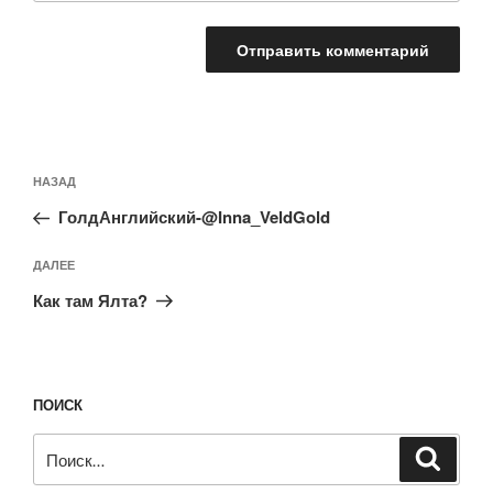
Навигация
Предыдущая
НАЗАД
по
запись:
записям
ГолдАнглийский-@Inna_VeldGold
Следующая
ДАЛЕЕ
запись
Как там Ялта?
ПОИСК
Искать:
Поиск