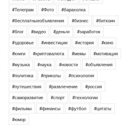
#Телеграм
#Фото
#барахолка
#бесплатныеобъявления
#бизнес
#биткоин
#блог
#видео
#деньги
#заработок
#здоровье
#инвестиции
#история
#кино
#книги
#криптовалюта
#мемы
#мотивация
#музыка
#наука
#новости
#объявления
#политика
#приколы
#психология
#путешествия
#развлечение
#россия
#саморазвитие
#спорт
#технологии
#фильмы
#финансы
#футбол
#цитаты
#юмор