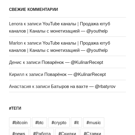
СВЕЖИЕ КОММЕНТАРИИ
Lenora
к записи
YouTube каналы | Продажа ютуб
каналов | Каналы с монетизацией — @youthelp
Marlon
к записи
YouTube каналы | Продажа ютуб
каналов | Каналы с монетизацией — @youthelp
Денис
к записи
Поварёнок — @KulinarRecept
Кирилл
к записи
Поварёнок — @KulinarRecept
Анастасия
к записи
Батыров на вахте — @rbatyrov
#ТЕГИ
#bitcoin
#btc
#crypto
#it
#music
#news
#Работа
#Скидки
#Ставки