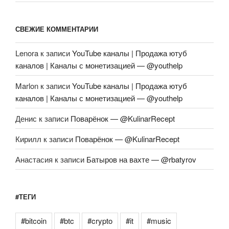
СВЕЖИЕ КОММЕНТАРИИ
Lenora
к записи
YouTube каналы | Продажа ютуб
каналов | Каналы с монетизацией — @youthelp
Marlon
к записи
YouTube каналы | Продажа ютуб
каналов | Каналы с монетизацией — @youthelp
Денис
к записи
Поварёнок — @KulinarRecept
Кирилл
к записи
Поварёнок — @KulinarRecept
Анастасия
к записи
Батыров на вахте — @rbatyrov
#ТЕГИ
#bitcoin
#btc
#crypto
#it
#music