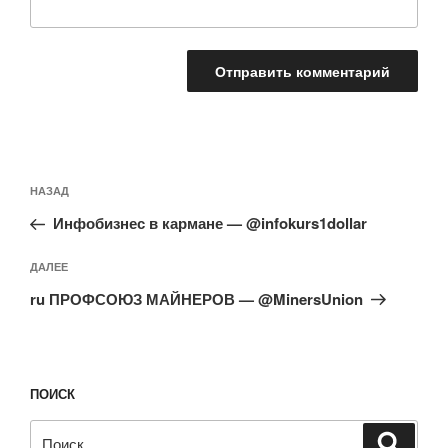
Навигация
Предыдущая
НАЗАД
по
запись:
записям
Инфобизнес в кармане — @infokurs1dollar
Следующая
ДАЛЕЕ
запись
ru ПРОФСОЮЗ МАЙНЕРОВ — @MinersUnion
ПОИСК
Искать:
Поиск