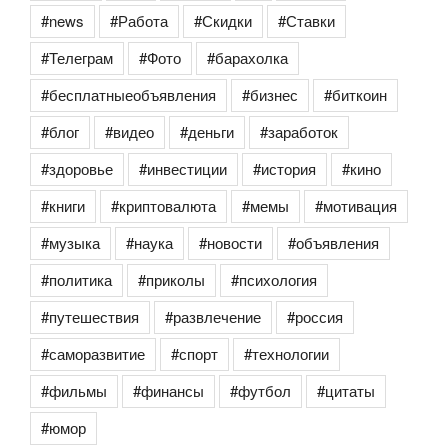
#news
#Работа
#Скидки
#Ставки
#Телеграм
#Фото
#барахолка
#бесплатныеобъявления
#бизнес
#биткоин
#блог
#видео
#деньги
#заработок
#здоровье
#инвестиции
#история
#кино
#книги
#криптовалюта
#мемы
#мотивация
#музыка
#наука
#новости
#объявления
#политика
#приколы
#психология
#путешествия
#развлечение
#россия
#саморазвитие
#спорт
#технологии
#фильмы
#финансы
#футбол
#цитаты
#юмор