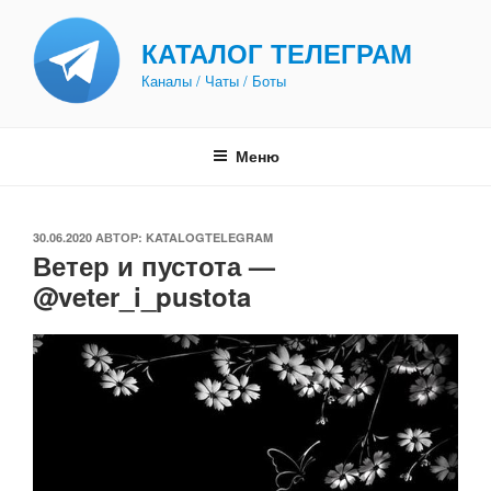
Перейти
к
КАТАЛОГ ТЕЛЕГРАМ
содержимому
Каналы / Чаты / Боты
Меню
ОПУБЛИКОВАНО
30.06.2020
АВТОР:
KATALOGTELEGRAM
Ветер и пустота —
@veter_i_pustota