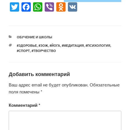
T
F
W
Vi
O
V
wi
a
h
b
d
K
tt
c
at
er
n
er
e
s
o
РУБРИКИ
ОБУЧЕНИЕ И ШКОЛЫ
b
A
kl
МЕТКИ
#ЗДОРОВЬЕ
,
#ЗОЖ
,
#ЙОГА
,
#МЕДИТАЦИЯ
,
#ПСИХОЛОГИЯ
,
o
p
a
#СПОРТ
,
#ТВОРЧЕСТВО
o
p
ss
k
ni
Добавить комментарий
ki
Ваш адрес email не будет опубликован.
Обязательные
поля помечены
*
Комментарий
*