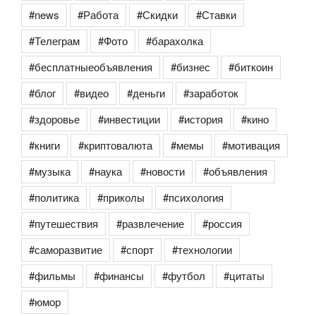
#news
#Работа
#Скидки
#Ставки
#Телеграм
#Фото
#барахолка
#бесплатныеобъявления
#бизнес
#биткоин
#блог
#видео
#деньги
#заработок
#здоровье
#инвестиции
#история
#кино
#книги
#криптовалюта
#мемы
#мотивация
#музыка
#наука
#новости
#объявления
#политика
#приколы
#психология
#путешествия
#развлечение
#россия
#саморазвитие
#спорт
#технологии
#фильмы
#финансы
#футбол
#цитаты
#юмор