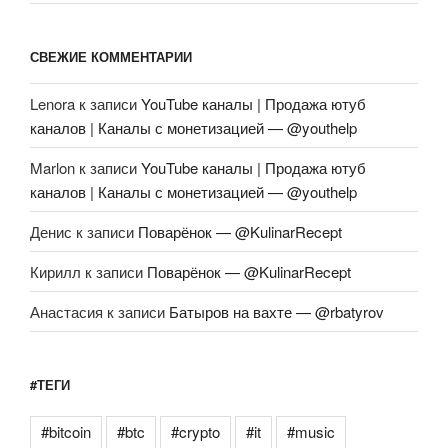
СВЕЖИЕ КОММЕНТАРИИ
Lenora
к записи
YouTube каналы | Продажа ютуб
каналов | Каналы с монетизацией — @youthelp
Marlon
к записи
YouTube каналы | Продажа ютуб
каналов | Каналы с монетизацией — @youthelp
Денис
к записи
Поварёнок — @KulinarRecept
Кирилл
к записи
Поварёнок — @KulinarRecept
Анастасия
к записи
Батыров на вахте — @rbatyrov
#ТЕГИ
#bitcoin
#btc
#crypto
#it
#music