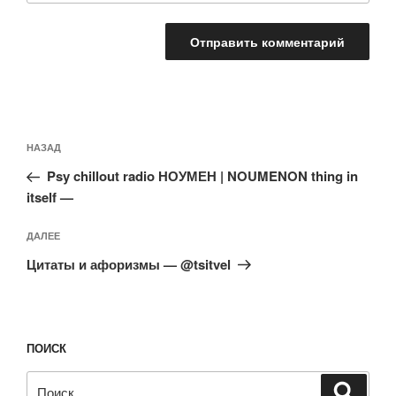
Навигация
Предыдущая
НАЗАД
по
запись:
записям
Psy chillout radio НОУМЕН | NOUMENON thing in
itself —
Следующая
ДАЛЕЕ
запись
Цитаты и афоризмы — @tsitvel
ПОИСК
Искать:
Поиск