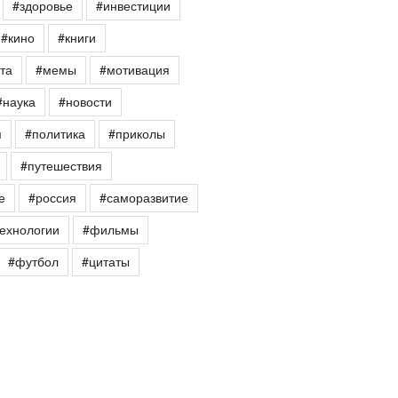
#здоровье
#инвестиции
#кино
#книги
та
#мемы
#мотивация
#наука
#новости
я
#политика
#приколы
#путешествия
е
#россия
#саморазвитие
ехнологии
#фильмы
#футбол
#цитаты