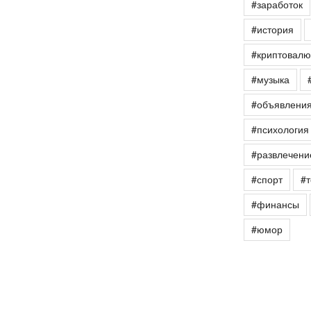
#заработок
#история
#криптовалю
#музыка
#объявлени
#психология
#развлечени
#спорт
#т
#финансы
#юмор