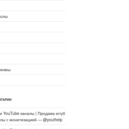
колы
ризмы
НТАРИИ
си
YouTube каналы | Продажа ютуб
алы с монетизацией — @youthelp