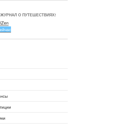
 ЖУРНАЛ О ПУТЕШЕСТВИЯХ!
lZen
ейчас
ансы
тиции
ики