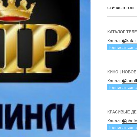
СЕЙЧАС В ТОПЕ
КАТАЛОГ ТЕЛ
Канал:
@katal
Подписаться с
КИНО | НОВОЕ
Канал:
@fanof
Подписаться с
КРАСИВЫЕ Д
Канал:
@photo
Подписаться с