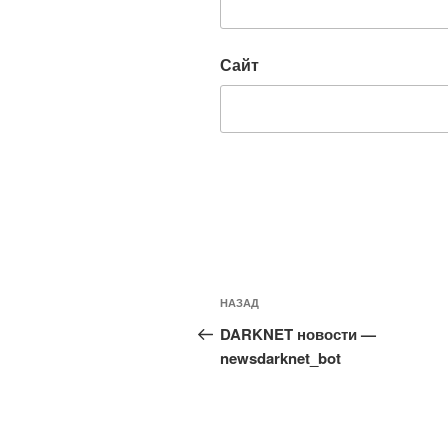
Сайт
Навигация
Предыдущая
НАЗАД
по
запись:
DARKNET новости —
записям
newsdarknet_bot