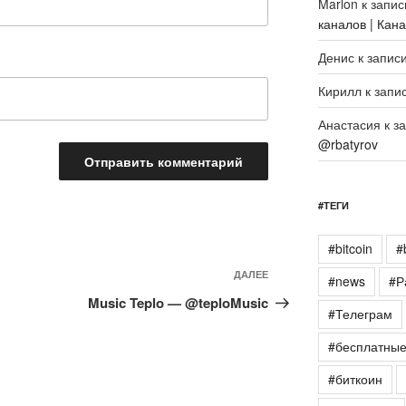
Marlon
к запи
каналов | Кан
Денис
к запис
Кирилл
к запи
Анастасия
к з
@rbatyrov
#ТЕГИ
#bitcoin
#
Следующая
ДАЛЕЕ
#news
#Р
запись
Music Teplo — @teploMusic
#Телеграм
#бесплатны
#биткоин