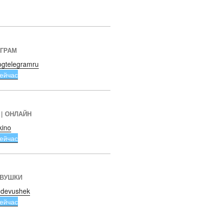
ЕГРАМ
ogtelegramru
ейчас
 | ОНЛАЙН
kino
ейчас
ЕВУШКИ
devushek
ейчас