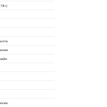
(18+)
асота
жения
изайн
логии