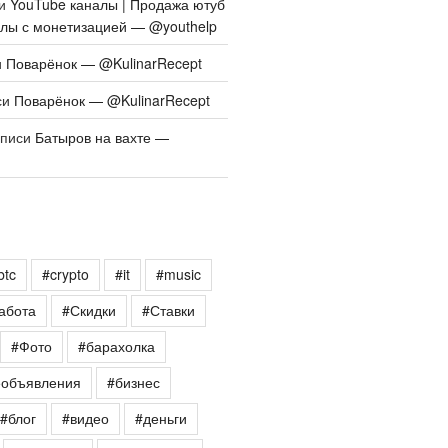
си
YouTube каналы | Продажа ютуб
алы с монетизацией — @youthelp
и
Поварёнок — @KulinarRecept
си
Поварёнок — @KulinarRecept
аписи
Батыров на вахте —
btc
#crypto
#it
#music
абота
#Скидки
#Ставки
#Фото
#барахолка
еобъявления
#бизнес
#блог
#видео
#деньги