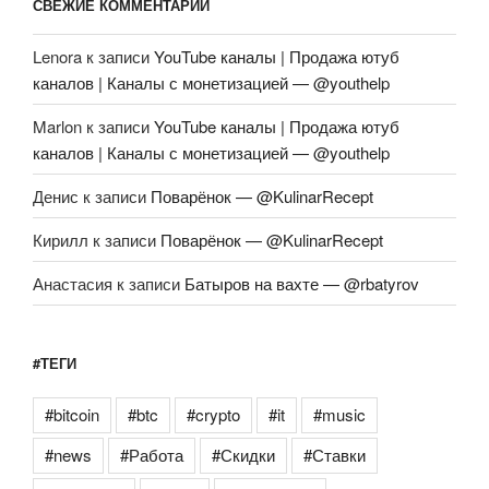
СВЕЖИЕ КОММЕНТАРИИ
Lenora
к записи
YouTube каналы | Продажа ютуб
каналов | Каналы с монетизацией — @youthelp
Marlon
к записи
YouTube каналы | Продажа ютуб
каналов | Каналы с монетизацией — @youthelp
Денис
к записи
Поварёнок — @KulinarRecept
Кирилл
к записи
Поварёнок — @KulinarRecept
Анастасия
к записи
Батыров на вахте — @rbatyrov
#ТЕГИ
#bitcoin
#btc
#crypto
#it
#music
#news
#Работа
#Скидки
#Ставки