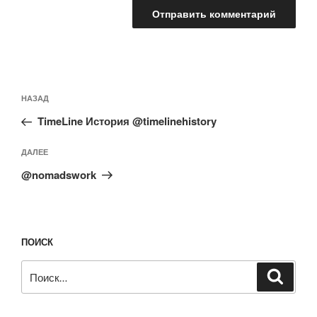
Навигация
Предыдущая
НАЗАД
по
запись:
записям
TimeLine История @timelinehistory
Следующая
ДАЛЕЕ
запись
@nomadswork
ПОИСК
Искать:
Поиск