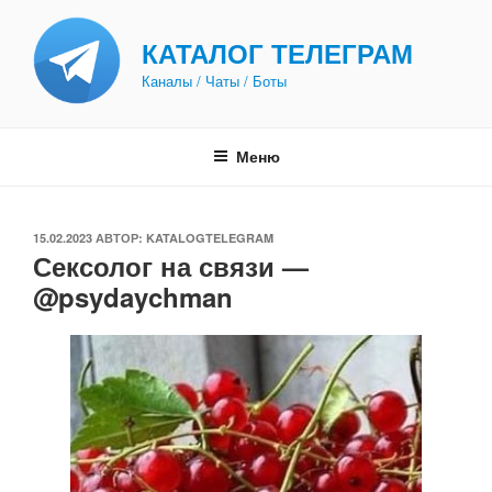
Перейти
к
КАТАЛОГ ТЕЛЕГРАМ
содержимому
Каналы / Чаты / Боты
Меню
ОПУБЛИКОВАНО
15.02.2023
АВТОР:
KATALOGTELEGRAM
Сексолог на связи —
@psydaychman