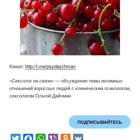
Канал:
http://t.me/psydaychman
«Сексолог на связи» — обсуждение темы интимных
отношений взрослых людей с клиническим психологом,
сексологом Ольгой Дайчман
ПОДПИСЫВАЙТЕСЬ
T
F
W
Vi
O
V