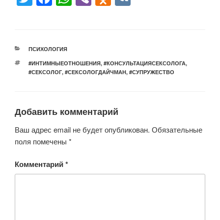
wi
a
h
b
d
K
tt
c
at
er
n
er
e
s
o
РУБРИКИ
ПСИХОЛОГИЯ
b
A
kl
МЕТКИ
#ИНТИМНЫЕОТНОШЕНИЯ
,
#КОНСУЛЬТАЦИЯСЕКСОЛОГА
,
o
p
a
#СЕКСОЛОГ
,
#СЕКСОЛОГДАЙЧМАН
,
#СУПРУЖЕСТВО
o
p
ss
k
ni
Добавить комментарий
ki
Ваш адрес email не будет опубликован.
Обязательные
поля помечены
*
Комментарий
*