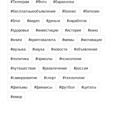
#Телеграм
#Фото
#барахолка
#бесплатныеобъявления
#бизнес
#биткоин
#блог
#видео
#деньги
#заработок
#здоровье
#инвестиции
#история
#кино
#книги
#криптовалюта
#мемы
#мотивация
#музыка
#наука
#новости
#объявления
#политика
#приколы
#психология
#путешествия
#развлечение
#россия
#саморазвитие
#спорт
#технологии
#фильмы
#финансы
#футбол
#цитаты
#юмор