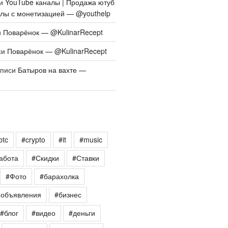
си
YouTube каналы | Продажа ютуб
алы с монетизацией — @youthelp
и
Поварёнок — @KulinarRecept
си
Поварёнок — @KulinarRecept
аписи
Батыров на вахте —
btc
#crypto
#it
#music
абота
#Скидки
#Ставки
#Фото
#барахолка
еобъявления
#бизнес
#блог
#видео
#деньги