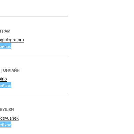
ЕГРАМ
ogtelegramru
ейчас
 | ОНЛАЙН
kino
ейчас
ЕВУШКИ
devushek
ейчас