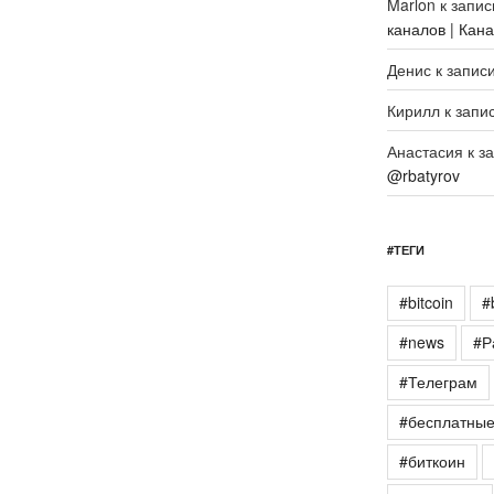
Marlon
к запи
каналов | Кан
Денис
к запис
Кирилл
к запи
Анастасия
к з
@rbatyrov
#ТЕГИ
#bitcoin
#
#news
#Р
#Телеграм
#бесплатны
#биткоин