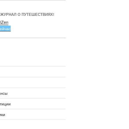
 ЖУРНАЛ О ПУТЕШЕСТВИЯХ!
lZen
ейчас
ансы
тиции
ики