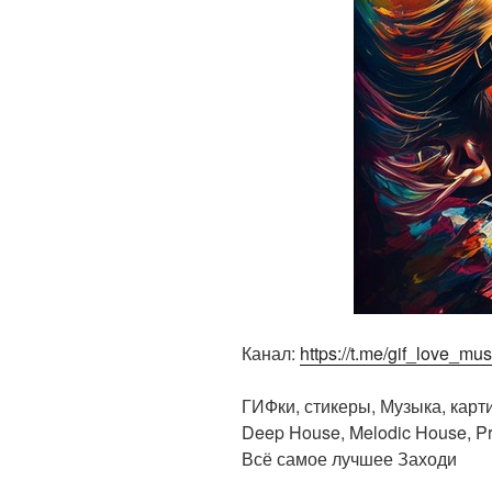
Канал:
https://t.me/gif_love_mus
ГИФки, стикеры, Музыка, кар
Deep House, Melodic House, P
Всё самое лучшее Заходи