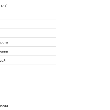
(18+)
асота
жения
изайн
логии