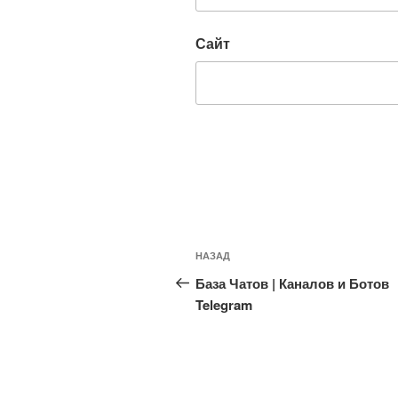
Сайт
Навигация
Предыдущая
НАЗАД
по
запись:
База Чатов | Каналов и Ботов
записям
Telegram