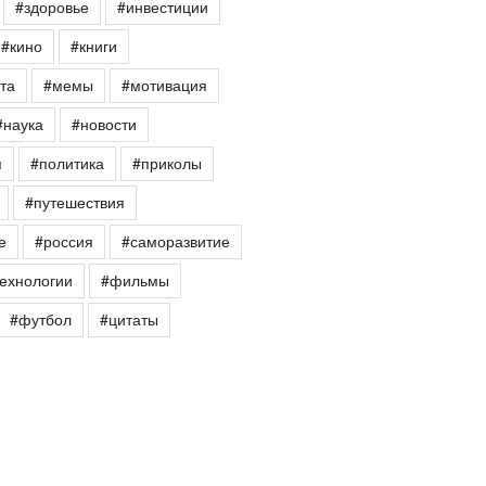
#здоровье
#инвестиции
#кино
#книги
та
#мемы
#мотивация
#наука
#новости
я
#политика
#приколы
#путешествия
е
#россия
#саморазвитие
ехнологии
#фильмы
#футбол
#цитаты