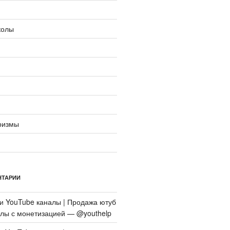
колы
ризмы
НТАРИИ
си
YouTube каналы | Продажа ютуб
алы с монетизацией — @youthelp