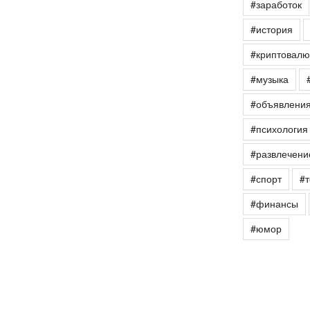
#заработок
#история
#криптовалю
#музыка
#объявлени
#психология
#развлечени
#спорт
#т
#финансы
#юмор