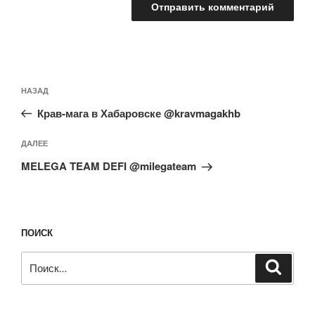
Навигация
Предыдущая
НАЗАД
по
запись:
записям
Крав-мага в Хабаровске @kravmagakhb
Следующая
ДАЛЕЕ
запись
MELEGA TEAM DEFI @milegateam
ПОИСК
Искать:
Поиск