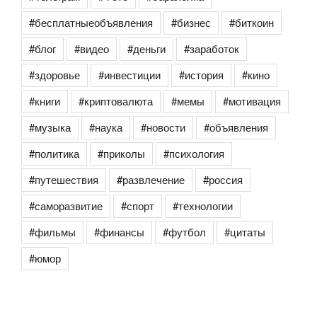
#бесплатныеобъявления
#бизнес
#биткоин
#блог
#видео
#деньги
#заработок
#здоровье
#инвестиции
#история
#кино
#книги
#криптовалюта
#мемы
#мотивация
#музыка
#наука
#новости
#объявления
#политика
#приколы
#психология
#путешествия
#развлечение
#россия
#саморазвитие
#спорт
#технологии
#фильмы
#финансы
#футбол
#цитаты
#юмор