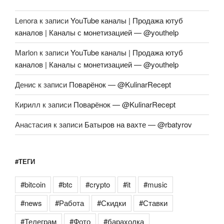
Lenora
к записи
YouTube каналы | Продажа ютуб
каналов | Каналы с монетизацией — @youthelp
Marlon
к записи
YouTube каналы | Продажа ютуб
каналов | Каналы с монетизацией — @youthelp
Денис
к записи
Поварёнок — @KulinarRecept
Кирилл
к записи
Поварёнок — @KulinarRecept
Анастасия
к записи
Батыров на вахте — @rbatyrov
#ТЕГИ
#bitcoin
#btc
#crypto
#it
#music
#news
#Работа
#Скидки
#Ставки
#Телеграм
#Фото
#барахолка