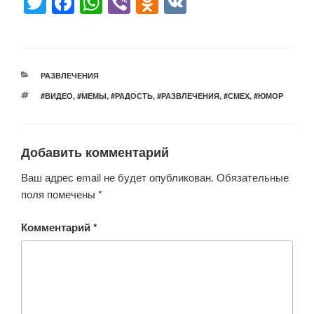
T
F
W
Vi
O
V
wi
a
h
b
d
K
tt
c
at
er
n
er
e
s
o
РУБРИКИ
РАЗВЛЕЧЕНИЯ
b
A
kl
МЕТКИ
#ВИДЕО
,
#МЕМЫ
,
#РАДОСТЬ
,
#РАЗВЛЕЧЕНИЯ
,
#СМЕХ
,
#ЮМОР
o
p
a
o
p
ss
Добавить комментарий
k
ni
ki
Ваш адрес email не будет опубликован.
Обязательные
поля помечены
*
Комментарий
*