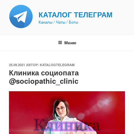
Перейти
к
КАТАЛОГ ТЕЛЕГРАМ
содержимому
Каналы / Чаты / Боты
Меню
ОПУБЛИКОВАНО
25.09.2021
АВТОР:
KATALOGTELEGRAM
Клиника социопата
@sociopathic_clinic