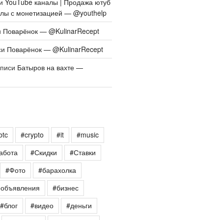
си
YouTube каналы | Продажа ютуб
алы с монетизацией — @youthelp
и
Поварёнок — @KulinarRecept
си
Поварёнок — @KulinarRecept
аписи
Батыров на вахте —
btc
#crypto
#it
#music
абота
#Скидки
#Ставки
#Фото
#барахолка
еобъявления
#бизнес
#блог
#видео
#деньги