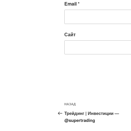
Email
*
Сайт
Навигация
Предыдущая
НАЗАД
по
запись:
Трейдинг | Инвестиции —
записям
@supertrading