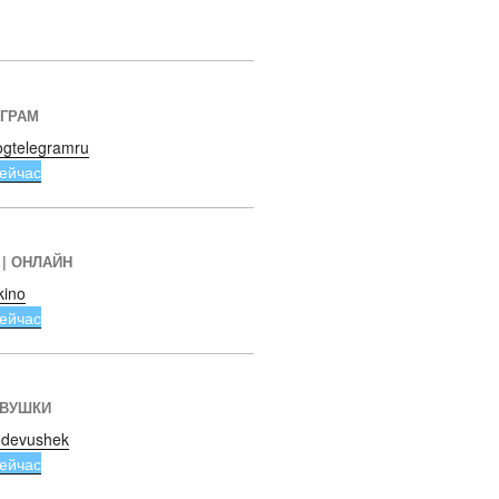
ЕГРАМ
ogtelegramru
ейчас
 | ОНЛАЙН
kino
ейчас
ЕВУШКИ
devushek
ейчас