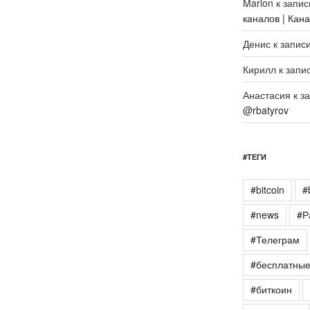
Marlon
к запи
каналов | Кан
Денис
к запис
Кирилл
к запи
Анастасия
к з
@rbatyrov
#ТЕГИ
#bitcoin
#
#news
#Р
#Телеграм
#бесплатны
#биткоин