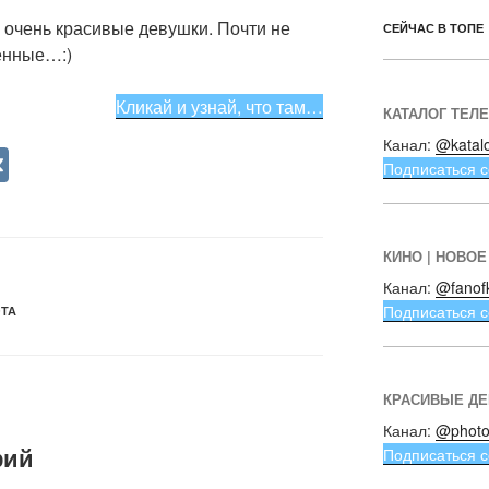
 очень красивые девушки. Почти не
СЕЙЧАС В ТОПЕ
енные…:)
Кликай и узнай, что там…
КАТАЛОГ ТЕЛ
Канал:
@katal
V
Подписаться с
K
КИНО | НОВОЕ
Канал:
@fanof
Подписаться с
ТА
КРАСИВЫЕ Д
Канал:
@photo
рий
Подписаться с