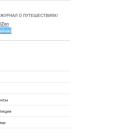
 ЖУРНАЛ О ПУТЕШЕСТВИЯХ!
lZen
ейчас
ансы
тиции
ики