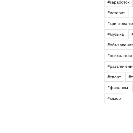
#заработок
#история
#криптовалю
#музыка
#объявлени
#психология
#развлечени
#спорт
#т
#финансы
#юмор