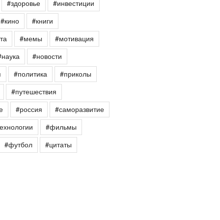
#здоровье
#инвестиции
#кино
#книги
та
#мемы
#мотивация
#наука
#новости
я
#политика
#приколы
#путешествия
е
#россия
#саморазвитие
ехнологии
#фильмы
#футбол
#цитаты