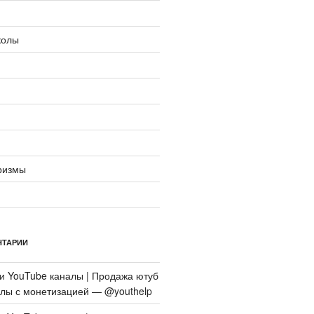
колы
ризмы
НТАРИИ
си
YouTube каналы | Продажа ютуб
алы с монетизацией — @youthelp