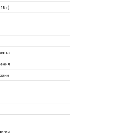
(18+)
асота
жения
изайн
логии