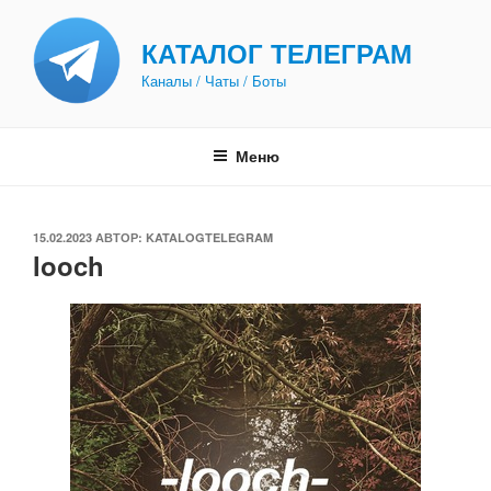
Перейти
к
КАТАЛОГ ТЕЛЕГРАМ
содержимому
Каналы / Чаты / Боты
Меню
ОПУБЛИКОВАНО
15.02.2023
АВТОР:
KATALOGTELEGRAM
looch