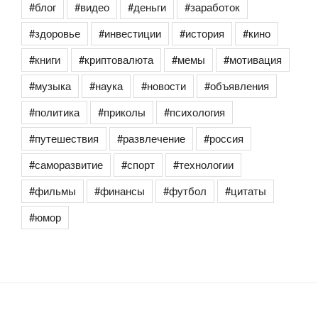
#блог
#видео
#деньги
#заработок
#здоровье
#инвестиции
#история
#кино
#книги
#криптовалюта
#мемы
#мотивация
#музыка
#наука
#новости
#объявления
#политика
#приколы
#психология
#путешествия
#развлечение
#россия
#саморазвитие
#спорт
#технологии
#фильмы
#финансы
#футбол
#цитаты
#юмор