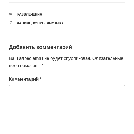
tt
c
at
er
n
er
e
s
o
РУБРИКИ
РАЗВЛЕЧЕНИЯ
b
A
kl
МЕТКИ
#АНИМЕ
,
#МЕМЫ
,
#МУЗЫКА
o
p
a
o
p
ss
Добавить комментарий
k
ni
ki
Ваш адрес email не будет опубликован.
Обязательные
поля помечены
*
Комментарий
*