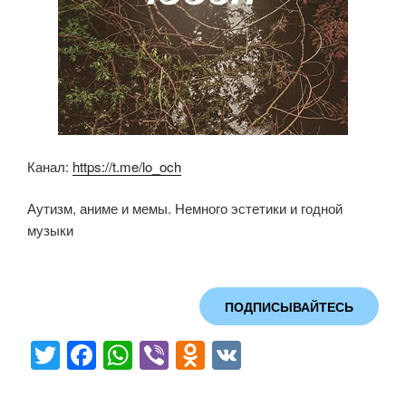
Канал:
https://t.me/lo_och
Аутизм, аниме и мемы. Немного эстетики и годной
музыки
ПОДПИСЫВАЙТЕСЬ
T
F
W
Vi
O
V
wi
a
h
b
d
K