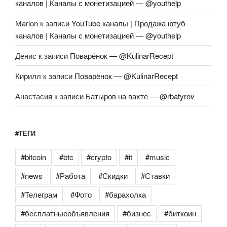
каналов | Каналы с монетизацией — @youthelp
Marlon
к записи
YouTube каналы | Продажа ютуб
каналов | Каналы с монетизацией — @youthelp
Денис
к записи
Поварёнок — @KulinarRecept
Кирилл
к записи
Поварёнок — @KulinarRecept
Анастасия
к записи
Батыров на вахте — @rbatyrov
#ТЕГИ
#bitcoin
#btc
#crypto
#it
#music
#news
#Работа
#Скидки
#Ставки
#Телеграм
#Фото
#барахолка
#бесплатныеобъявления
#бизнес
#биткоин