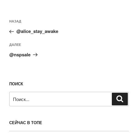
Навигация
Предыдущая
НАЗАД
по
запись:
записям
@alice_stay_awake
Следующая
ДАЛЕЕ
запись
@nspsale
ПОИСК
Искать:
Поиск
СЕЙЧАС В ТОПЕ