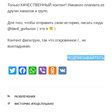
Только КАЧЕСТВЕННЫЙ контент! Никакого плагиата из
других каналов и групп.
Для того, чтобы отправить свою историю, писать сюда:
@danil_gorbunov ( это я
)
Контент фильтрую, так что откровенное г.. не
выкладываю.
ПОДПИСЫВАЙТЕСЬ
T
F
W
Vi
O
V
wi
a
h
b
d
K
tt
c
at
er
n
er
e
s
o
РУБРИКИ
РАЗВЛЕЧЕНИЯ
b
A
kl
МЕТКИ
#ИСТОРИИ
,
#ПОДСЛУШАНО
o
p
a