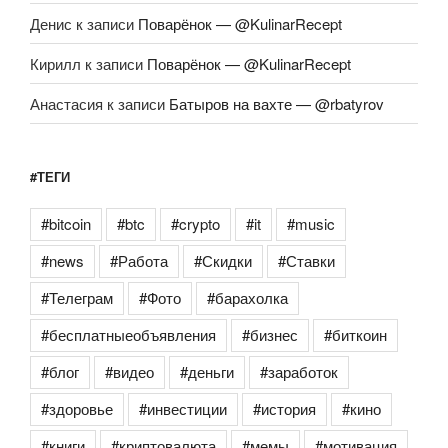
Денис
к записи
Поварёнок — @KulinarRecept
Кирилл
к записи
Поварёнок — @KulinarRecept
Анастасия
к записи
Батыров на вахте — @rbatyrov
#ТЕГИ
#bitcoin
#btc
#crypto
#it
#music
#news
#Работа
#Скидки
#Ставки
#Телеграм
#Фото
#барахолка
#бесплатныеобъявления
#бизнес
#биткоин
#блог
#видео
#деньги
#заработок
#здоровье
#инвестиции
#история
#кино
#книги
#криптовалюта
#мемы
#мотивация