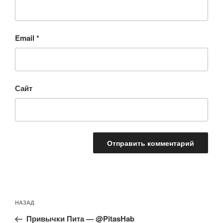
Email
*
Сайт
Навигация
Предыдущая
НАЗАД
по
запись:
записям
Привычки Пита — @PitasHab