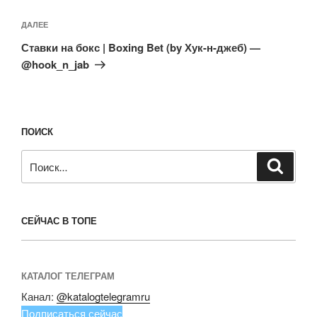
Следующая
ДАЛЕЕ
запись
Ставки на бокс | Boxing Bet (by Хук-н-джеб) —
@hook_n_jab
ПОИСК
Искать:
Поиск
СЕЙЧАС В ТОПЕ
КАТАЛОГ ТЕЛЕГРАМ
Канал:
@katalogtelegramru
Подписаться сейчас