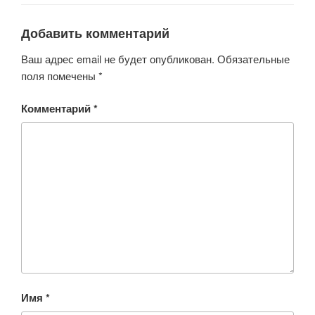
o
p
ss
Добавить комментарий
k
ni
ki
Ваш адрес email не будет опубликован.
Обязательные
поля помечены
*
Комментарий
*
Имя
*