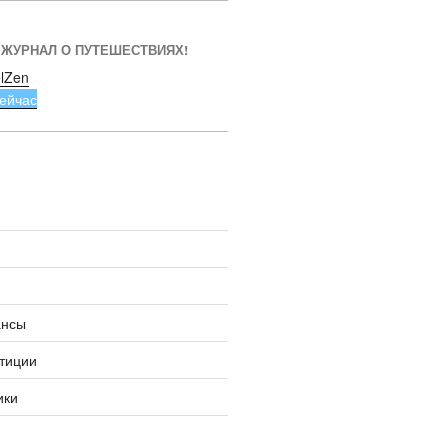
 ЖУРНАЛ О ПУТЕШЕСТВИЯХ!
lZen
ейчас
ансы
тиции
ики