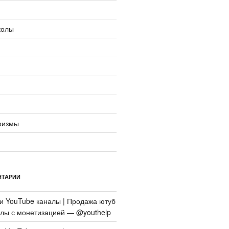
колы
ризмы
НТАРИИ
си
YouTube каналы | Продажа ютуб
алы с монетизацией — @youthelp