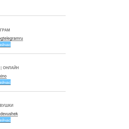
ЕГРАМ
ogtelegramru
ейчас
 | ОНЛАЙН
kino
ейчас
ЕВУШКИ
devushek
ейчас