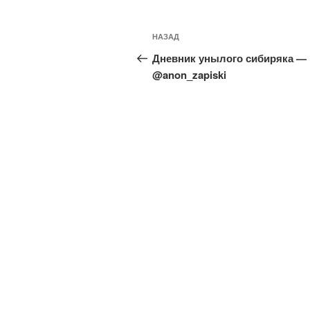
Навигация
Предыдущая
НАЗАД
по
запись:
Дневник унылого сибиряка —
записям
@anon_zapiski