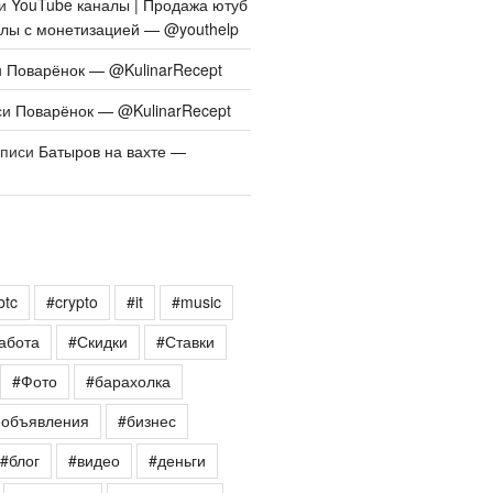
си
YouTube каналы | Продажа ютуб
алы с монетизацией — @youthelp
и
Поварёнок — @KulinarRecept
си
Поварёнок — @KulinarRecept
аписи
Батыров на вахте —
btc
#crypto
#it
#music
абота
#Скидки
#Ставки
#Фото
#барахолка
еобъявления
#бизнес
#блог
#видео
#деньги