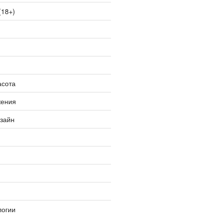
(18+)
асота
жения
изайн
логии