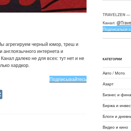
TRAVELZEN —
Канал:
@Trave
Подписаться с
ы агрегируем черный юмор, треш и
 и англоязычного интернета и
Канал далеко не для всех: тут нет и не
КАТЕГОРИИ
лько хардкор.
Авто / Мото
Подписывайтесь
Азарт
V
Бизнес и фин
K
Биржа и инвес
Блоги и дневн
Видео и кино