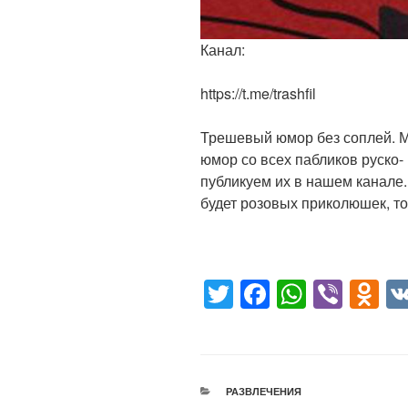
Канал:
https://t.me/trashfil
Трешевый юмор без соплей. М
юмор со всех пабликов руско-
публикуем их в нашем канале. 
будет розовых приколюшек, то
T
F
W
Vi
O
wi
a
h
b
d
tt
c
at
er
n
er
e
s
o
РУБРИКИ
РАЗВЛЕЧЕНИЯ