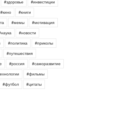
#здоровье
#инвестиции
#кино
#книги
та
#мемы
#мотивация
#наука
#новости
я
#политика
#приколы
#путешествия
е
#россия
#саморазвитие
ехнологии
#фильмы
#футбол
#цитаты