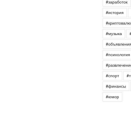
#заработок
#история
#криптовалю
#музыка
#объявлени
#психология
#развлечени
#спорт
#т
#финансы
#юмор