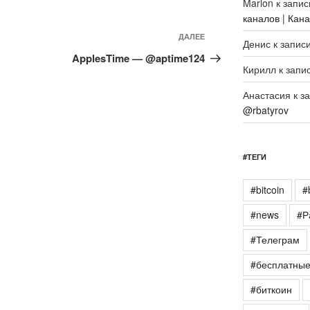
Marlon
к запи
каналов | Кан
Следующая
ДАЛЕЕ
Денис
к запис
запись
ApplesTime — @aptime124
Кирилл
к запи
Анастасия
к з
@rbatyrov
#ТЕГИ
#bitcoin
#
#news
#Р
#Телеграм
#бесплатны
#биткоин