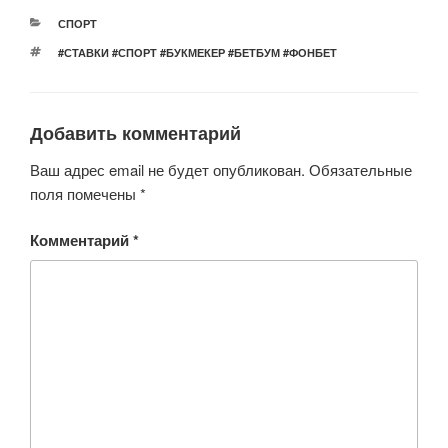
er
e
s
o
РУБРИКИ
СПОРТ
b
A
kl
МЕТКИ
#СТАВКИ #СПОРТ #БУКМЕКЕР #БЕТБУМ #ФОНБЕТ
o
p
a
o
p
ss
Добавить комментарий
k
ni
ki
Ваш адрес email не будет опубликован.
Обязательные
поля помечены
*
Комментарий
*