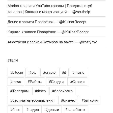
Marlon
к записи
YouTube каналы | Продажа ютуб
каналов | Каналы с монетизацией — @youthelp
Денис
к записи
Поварёнок — @KulinarRecept
Кирилл
к записи
Поварёнок — @KulinarRecept
Анастасия
к записи
Батыров на вахте — @rbatyrov
#ТЕГИ
#bitcoin
#btc
#crypto
#it
#music
#news
#Работа
#Скидки
#Ставки
#Телеграм
#Фото
#барахолка
#бесплатныеобъявления
#бизнес
#биткоин
#блог
#видео
#деньги
#заработок