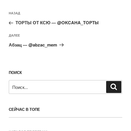
Навигация
Предыдущая
НАЗАД
по
запись:
записям
ТОРТЫ ОТ КСЮ — @OKCAHA_TOPTbI
Следующая
ДАЛЕЕ
запись
Абзац — @abzac_mem
ПОИСК
Искать:
Поиск
СЕЙЧАС В ТОПЕ