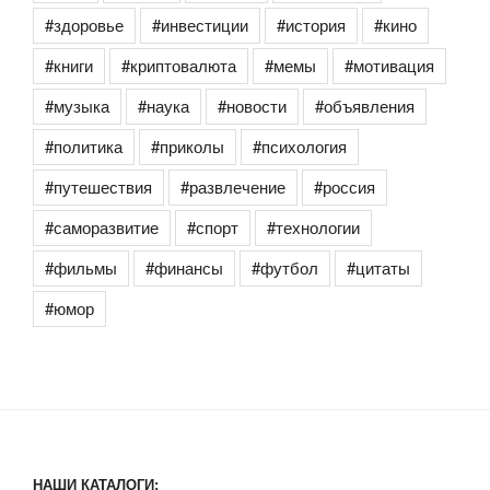
#здоровье
#инвестиции
#история
#кино
#книги
#криптовалюта
#мемы
#мотивация
#музыка
#наука
#новости
#объявления
#политика
#приколы
#психология
#путешествия
#развлечение
#россия
#саморазвитие
#спорт
#технологии
#фильмы
#финансы
#футбол
#цитаты
#юмор
НАШИ КАТАЛОГИ: