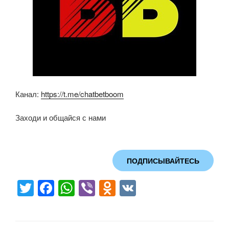
Канал:
https://t.me/chatbetboom
Заходи и общайся с нами
ПОДПИСЫВАЙТЕСЬ
T
F
W
Vi
O
V
wi
a
h
b
d
K
tt
c
at
er
n