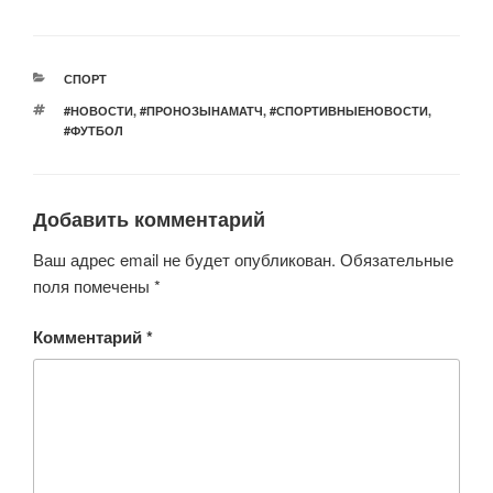
wi
a
h
b
d
K
tt
c
at
er
n
er
e
s
o
РУБРИКИ
СПОРТ
b
A
kl
МЕТКИ
#НОВОСТИ
,
#ПРОНОЗЫНАМАТЧ
,
#СПОРТИВНЫЕНОВОСТИ
,
o
p
a
#ФУТБОЛ
o
p
ss
k
ni
Добавить комментарий
ki
Ваш адрес email не будет опубликован.
Обязательные
поля помечены
*
Комментарий
*