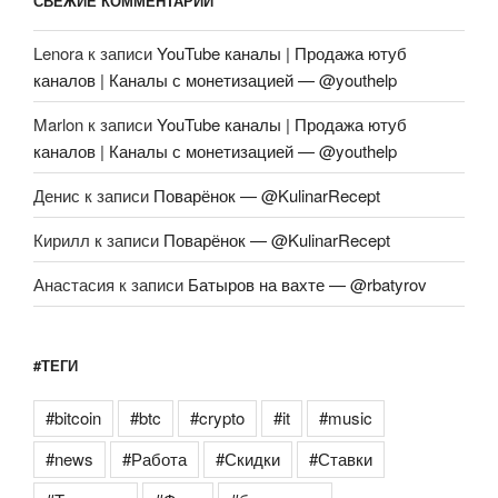
СВЕЖИЕ КОММЕНТАРИИ
Lenora
к записи
YouTube каналы | Продажа ютуб
каналов | Каналы с монетизацией — @youthelp
Marlon
к записи
YouTube каналы | Продажа ютуб
каналов | Каналы с монетизацией — @youthelp
Денис
к записи
Поварёнок — @KulinarRecept
Кирилл
к записи
Поварёнок — @KulinarRecept
Анастасия
к записи
Батыров на вахте — @rbatyrov
#ТЕГИ
#bitcoin
#btc
#crypto
#it
#music
#news
#Работа
#Скидки
#Ставки