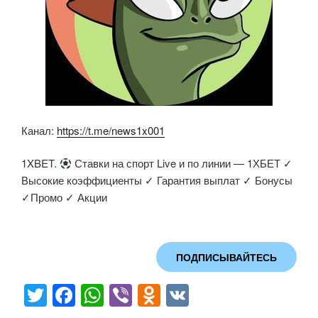
Канал:
https://t.me/news1x001
1XBET.
Ставки на спорт Live и по линии — 1ХБЕТ ✓
Высокие коэффициенты ✓ Гарантия выплат ✓ Бонусы
✓Промо ✓ Акции
ПОДПИСЫВАЙТЕСЬ
T
F
W
Vi
O
V