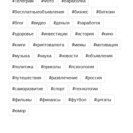
#Телеграм
#Фото
#барахолка
#бесплатныеобъявления
#бизнес
#биткоин
#блог
#видео
#деньги
#заработок
#здоровье
#инвестиции
#история
#кино
#книги
#криптовалюта
#мемы
#мотивация
#музыка
#наука
#новости
#объявления
#политика
#приколы
#психология
#путешествия
#развлечение
#россия
#саморазвитие
#спорт
#технологии
#фильмы
#финансы
#футбол
#цитаты
#юмор