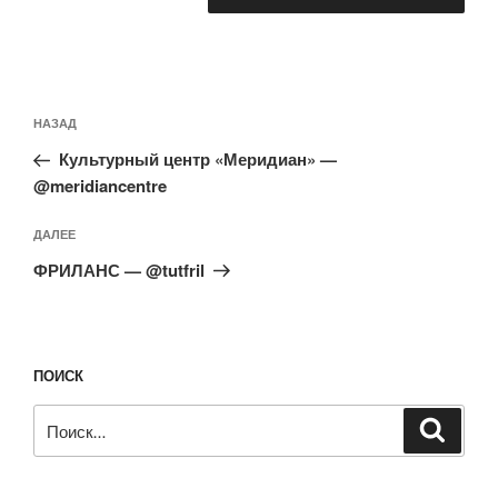
Навигация
Предыдущая
НАЗАД
по
запись:
записям
Культурный центр «Меридиан» —
@meridiancentre
Следующая
ДАЛЕЕ
запись
ФРИЛАНС — @tutfril
ПОИСК
Искать:
Поиск